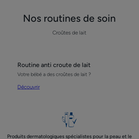
1
2
?
croûtes
de
Nos routines de soin
lait
?
Croûtes de lait
Découvrir
Routine anti croute de lait
Routine
Votre bébé a des croûtes de lait ?
anti
croute
Découvrir
de
lait
Produits dermatologiques spécialistes pour la peau et le