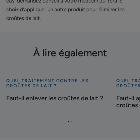
cas, demandez conseil à votre médecin qui fera le
choix d’appliquer un autre produit pour éliminer les
croûtes de lait.
À lire également
QUEL TRAITEMENT CONTRE LES
QUEL TR
Découvrir
Découvrir
CROÛTES DE LAIT ?
CROÛTES
Faut-
Faut-
Faut-il enlever les croûtes de lait ?
Faut-il 
il
il
croûtes 
enlever
appliquer
les
du
croûtes
liniment
Aller
Aller
de
sur
à
à
l'item
l'item
lait
les