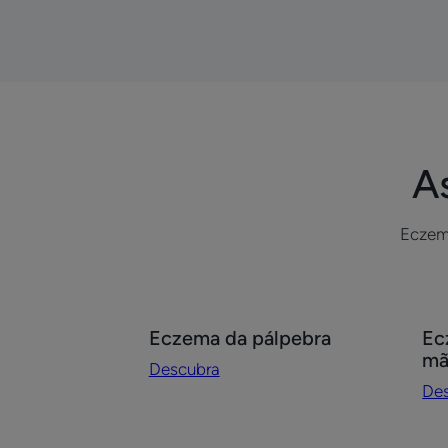
A
Eczem
Descubra
De
Eczema da pálpebra
Ec
Eczema
Ec
mã
Descubra
da
cró
De
pálpebra
na
mã