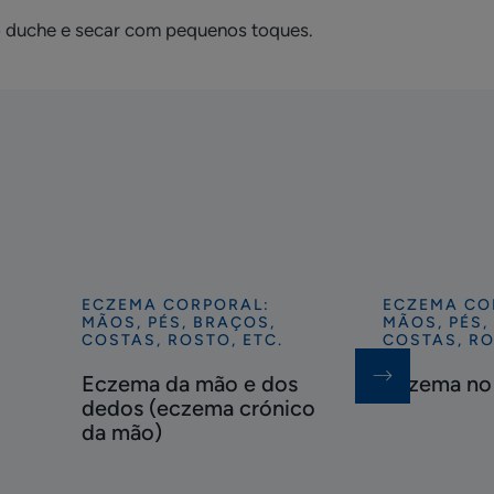
e o duche e secar com pequenos toques.
ECZEMA CORPORAL:
ECZEMA CO
Descubra
Descubra
MÃOS, PÉS, BRAÇOS,
MÃOS, PÉS,
Eczema
Eczema
COSTAS, ROSTO, ETC.
COSTAS, RO
da
no
Eczema da mão e dos
Eczema no
mão
rosto
dedos (eczema crónico
e
da mão)
dos
dedos