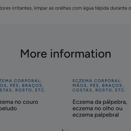
tores irritantes, limpar as orelhas com água tépida durant
More information
ZEMA CORPORAL:
ECZEMA CORPORAL:
scubra
Descubra
OS, PÉS, BRAÇOS,
MÃOS, PÉS, BRAÇOS,
zema
Eczema
STAS, ROSTO, ETC.
COSTAS, ROSTO, ETC.
da
zema no couro
Eczema da pálpebra,
uro
pálpebra,
beludo
eczema no olho ou
beludo
eczema
eczema palpebral
no
olho