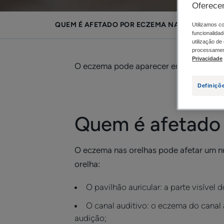
Oferece
QUEM É AFETADO POR ECZEMA NAS ORELHAS?
Utilizamos co
funcionalidad
utilização de
processament
Privacidade
O eczema pode aparecer em qualquer lug
Definiçõ
Quem é afetado 
O eczema nas orelhas pode afetar um nú
orelha:
O pavilhão auricular: a parte visíve
O canal auditivo: o eczema do canal 
audição;