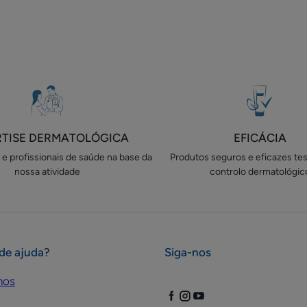
rosto
para
para
e
a
a
corpo
página
página
1
2
RTISE DERMATOLÓGICA
EFICÁCIA
e profissionais de saúde na base da
Produtos seguros e eficazes te
nossa atividade
controlo dermatológic
de ajuda?
Siga-nos
nos