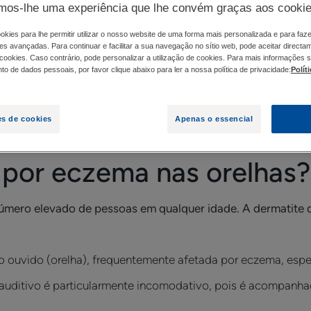
mos-lhe uma experiência que lhe convém graças aos cooki
O QUE CAUSA O ECZEMA NAS ORELHAS?
okies para lhe permitir utilizar o nosso website de uma forma mais personalizada e para faz
es avançadas. Para continuar e facilitar a sua navegação no sítio web, pode aceitar directa
 cookies. Caso contrário, pode personalizar a utilização de cookies. Para mais informações 
o de dados pessoais, por favor clique abaixo para ler a nossa política de privacidade:
Polít
ar, incluindo nas orelhas. O eczema nas orelhas causa fre
es de cookies
Apenas o essencial
por eczema nas orelhas?
mero elevado de pessoas em qualquer idade. A dermatite da
l do ouvido (orelha), frequentemente afetada por eczema, esp
auditivo é particularmente incomodativo, pois é acompanhad