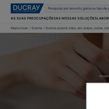
AS SUAS PREOCUPAÇÕES
AS NOSSAS SOLUÇÕES
LABOR
Página inicial
Eczema
Eczema corporal: mãos, pés, braços, costas, rost
Atual