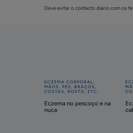
Deve evitar o contacto diário com os fa
ECZEMA CORPORAL:
EC
Descubra
De
MÃOS, PÉS, BRAÇOS,
MÃ
Eczema
Ec
COSTAS, ROSTO, ETC.
CO
no
no
Eczema no pescoço e na
Ec
pescoço
co
nuca
ca
e
ca
na
nuca