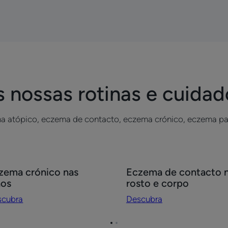
Ir
Ir
Ir
ou
para
para
para
eczema
a
a
a
palpebral
página
página
página
1
2
3
s nossas rotinas e cuidad
a atópico, eczema de contacto, eczema crónico, eczema pa
scubra
Descubra
zema crónico nas
Eczema de contacto 
zema
Eczema
os
rosto e corpo
nico
de
scubra
Descubra
s
contacto
os
no
Ir
Ir