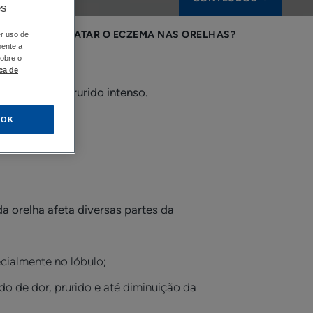
es
COMO TRATAR O ECZEMA NAS ORELHAS?
er uso de
mente a
sobre o
ica de
quentemente prurido intenso.
OK
 orelha afeta diversas partes da
ecialmente no lóbulo;
o de dor, prurido e até diminuição da