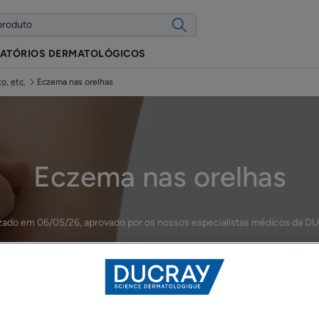
ATÓRIOS DERMATOLÓGICOS
o, etc.
Eczema nas orelhas
Eczema nas orelhas
izado em
06/05/26
, aprovado por
os nossos especialistas médicos da 
Eczema corporal: mãos, pés, braços, costas, rosto, etc.