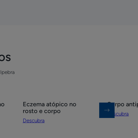
(eczema
crónico
da
mão)
os
lpebra
Descubra
Descubra
no
Eczema atópico no
Corpo anti
Eczema
Corpo
rosto e corpo
Descubra
atópico
antiprurido
Descubra
no
rosto