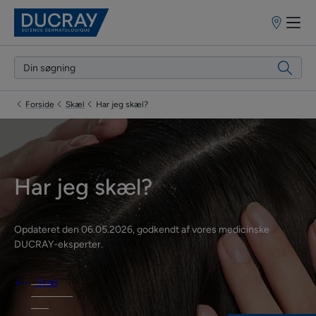
Forhandlere
Forside
Skæl
Har jeg skæl?
Har jeg skæl?
Opdateret den
06.05.2026
, godkendt af
vores medicinske
DUCRAY-eksperter
.
Skæl