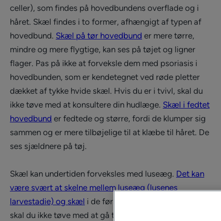
celler), som findes på hovedbundens overflade og i
håret. Skæl findes i to former, afhængigt af typen af
hovedbund.
Skæl på tør hovedbund
er mere tørre,
mindre og mere flygtige, kan ses på tøjet og ligner
flager. Pas på ikke at forveksle dem med psoriasis i
hovedbunden, som er kendetegnet ved røde pletter
dækket af tykke hvide skæl. Hvis du er i tvivl, skal du
ikke tøve med at konsultere din hudlæge.
Skæl i fedtet
hovedbund
er fedtede og større, fordi de klumper sig
sammen og er mere tilbøjelige til at klæbe til håret. De
ses sjældnere på tøj.
Skæl kan undertiden forveksles med luseæg.
Det kan
være svært at skelne mellem luseæg (lusenes
larvestadie) og skæl
i de første dage. Hvis du er i tvivl,
skal du ikke tøve med at gå til din apoteker eller