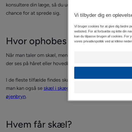
konsultere din læge, så du undgår at give hovedlus en
chance for at sprede sig.
Vi tilbyder dig en oplevel
Vi bruger cookies for at give dig bedre p
websted. For at fortsætte og lette din n
kan du tilpasse brugen af cookies. For 
Hvor ophobes skæl?
vores privatlivspolitik ved at klikke neden
Når man taler om skæl, menes der generelt de skæl,
der ses på håret eller hovedbunden.
I de fleste tilfælde findes skæl i hovedbunden, men
man kan også se
skæl i skæg
og endda
skæl i
øjenbryn
.
Hvem får skæl?