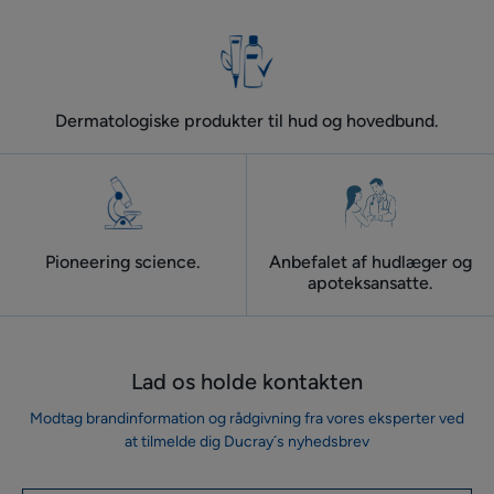
element
element
element
eksem
1
2
3
Dermatologiske produkter til hud og hovedbund.
Pioneering science.
Anbefalet af hudlæger og
apoteksansatte.
Lad os holde kontakten
Modtag brandinformation og rådgivning fra vores eksperter ved
at tilmelde dig Ducray´s nyhedsbrev