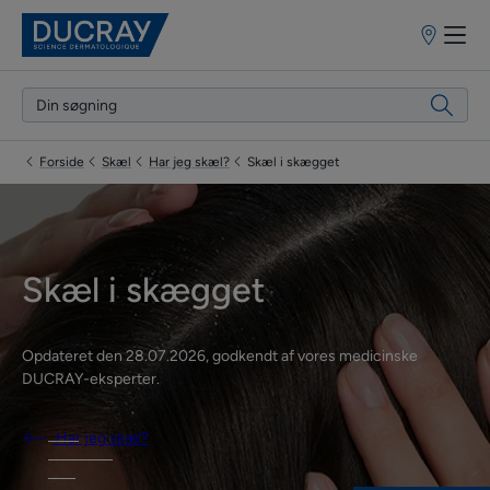
Forhandlere
Forside
Skæl
Har jeg skæl?
Skæl i skægget
Skæl i skægget
Opdateret den
28.07.2026
, godkendt af
vores medicinske
DUCRAY-eksperter
.
Har jeg skæl?