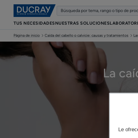
TUS NECESIDADES
NUESTRAS SOLUCIONES
LABORATOR
Página de inicio
Caída del cabello o calvicie: causas y tratamientos
La
La caí
Act
Le ofrec