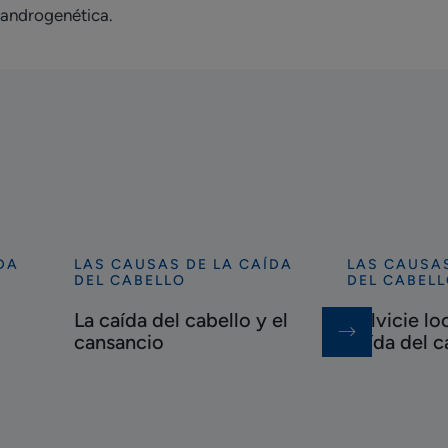
 androgenética.
DA
LAS CAUSAS DE LA CAÍDA
LAS CAUSAS
Descubrir
Descubrir
DEL CABELLO
DEL CABEL
La
Calvicie
La caída del cabello y el
Calvicie lo
caída
localizada
cansancio
caída del c
del
y
cabello
caída
y
del
el
cabello
cansancio