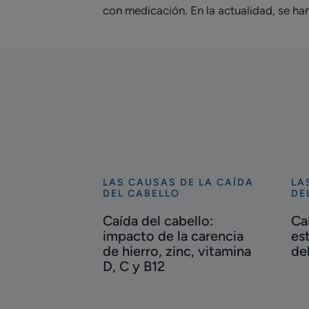
con medicación. En la actualidad, se ha
LAS CAUSAS DE LA CAÍDA
LA
Descubrir
Des
DEL CABELLO
DE
Caída
Ca
Caída del cabello:
Ca
del
del
impacto de la carencia
es
cabello:
cab
de hierro, zinc, vitamina
de
impacto
por
D, C y B12
de
est
la
caí
carencia
rea