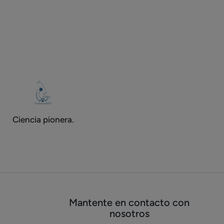
en
hombres
mujeres
de
menor
menos
a
de
6
6
meses.
meses
de
duración
Ciencia pionera.
Mantente en contacto con
nosotros