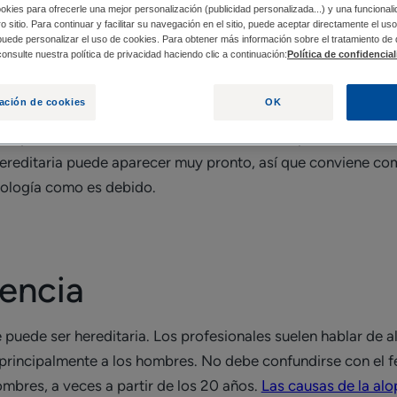
okies para ofrecerle una mejor personalización (publicidad personalizada...) y una funcional
tro sitio. Para continuar y facilitar su navegación en el sitio, puede aceptar directamente el u
 puede personalizar el uso de cookies. Para obtener más información sobre el tratamiento de
onsulte nuestra política de privacidad haciendo clic a continuación:
Política de confidencia
ENCIA
¿QUÉ SOLUCIONES EXISTEN PARA LA ALOP
ación de cookies
OK
n particular, de calvicie, la cuestión del componente heredit
ereditaria puede aparecer muy pronto, así que conviene com
tología como es debido.
rencia
 puede ser hereditaria. Los profesionales suelen hablar de 
 principalmente a los hombres. No debe confundirse con el 
bres, a veces a partir de los 20 años.
Las causas de la alo