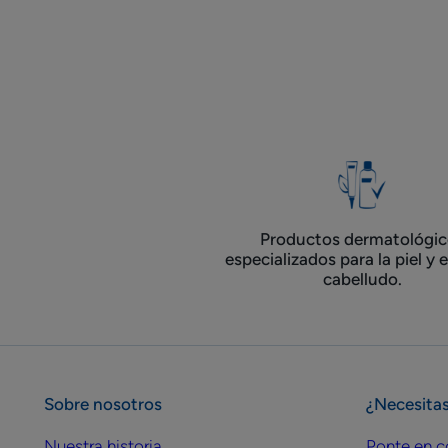
hombres
muj
de
de
más
má
de
de
6
6
meses
me
de
de
duración
dur
Productos dermatológic
especializados para la piel y 
cabelludo.
Sobre nosotros
¿Necesita
Nuestra historia
Ponte en c