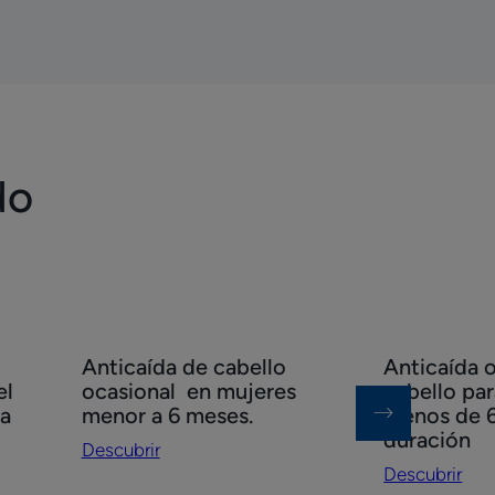
do
Descubrir
Descubrir
Anticaída de cabello
Anticaída o
Anticaída
Anticaída
el
ocasional ​ en mujeres
cabello pa
de
ocasional
ia
menor a 6 meses.
menos de 
cabello
del
duración
Descubrir
ocasional
cabello
Descubrir
para