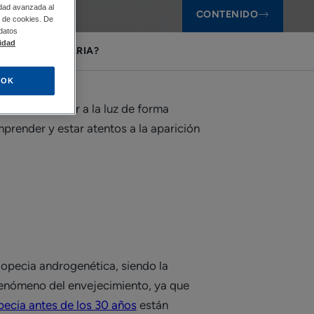
idad avanzada al
CONTENIDO
so de cookies. De
 datos
lidad
ECIA HEREDITARIA?
OK
ario suele salir a la luz de forma
prender y estar atentos a la aparición
alopecia androgenética, siendo la
fenómeno del envejecimiento, ya que
pecia antes de los 30 años
están