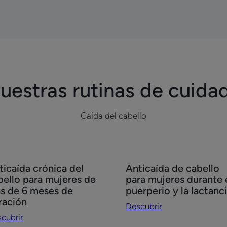
a
a
a
a
la
la
la
la
ello
página
página
página
página
1
2
3
4
uestras rutinas de cuida
Caída del cabello
cubrir
Descubrir
ticaída crónica del
Anticaída de cabello
icaída
Anticaída
bello para mujeres de
para mujeres durante 
nica
de
s de 6 meses de
puerperio y la lactanc
cabello
ración
Descubrir
ello
para
cubrir
a
mujeres