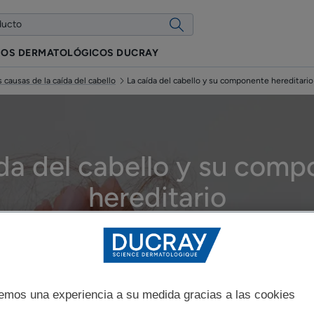
IOS DERMATOLÓGICOS DUCRAY
s causas de la caída del cabello
La caída del cabello y su componente hereditario
da del cabello y su com
hereditario
ualizado el
10/02/26
, aprobado por
nuestros expertos médicos de DUC
Las causas de la caída del cabello
emos una experiencia a su medida gracias a las cookies