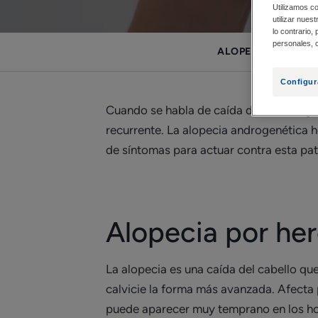
Utilizamos co
utilizar nues
lo contrario,
personales, c
ALOPECIA POR HER
Configur
Cuando se habla de caída del cabello y, e
recurrente. La alopecia androgenética h
de síntomas para actuar contra esta pa
Alopecia por he
La alopecia es una caída del cabello que
calvicie la forma más avanzada. Afecta
puede aparecer muy temprano en los hom