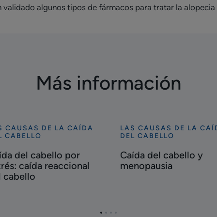
n validado algunos tipos de fármacos para tratar la alopecia
Más información
S CAUSAS DE LA CAÍDA
LAS CAUSAS DE LA CAÍ
cubrir
Descubrir
L CABELLO
DEL CABELLO
ída
Caída
ída del cabello por
Caída del cabello y
del
trés: caída reaccional
menopausia
ello
cabello
l cabello
y
rés:
menopausia
da
ccional
Ir
Ir
Ir
Ir