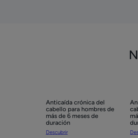
de
del
hierro,
cab
zinc,
vitamina
D,
C
N
y
B12
Descubrir
Des
Anticaída crónica del
An
Anticaída
Ant
cabello para hombres de
ca
crónica
cró
más de 6 meses de
má
del
del
duración
du
cabello
cab
Descubrir
Des
para
par