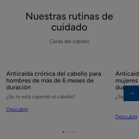
caída
del
del
cabello?
Nuestras rutinas de
cabello?
cuidado
Caída del cabello
Descubrir
Descubrir
Anticaída crónica del cabello para
Anticaíd
Anticaída
Anticaída
hombres de más de 6 meses de
mujeres
crónica
crónica
duración
duració
del
del
¿Se te está cayendo el cabello?
¿Se te est
cabello
cabello
para
para
Descubrir
hombres
mujeres
Descubrir
de
de
más
más
Ir
Ir
Ir
Ir
Ir
de
de