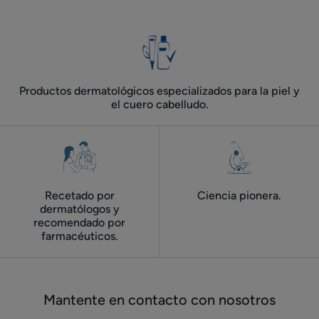
al
al
al
al
al
elemento
elemento
elemento
elemento
elemento
6
6
1
2
3
4
5
meses
meses
de
de
duración
duración
Productos dermatológicos especializados para la piel y
el cuero cabelludo.
Recetado por
Ciencia pionera.
dermatólogos y
recomendado por
farmacéuticos.
Mantente en contacto con nosotros