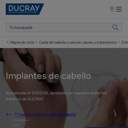
Puntos
de
venta
Página de inicio
Caída del cabello o calvicie: causas y tratamientos
Cómo
Implantes de cabello
Actualizado el
10/02/26
, aprobado por
nuestros expertos
médicos de DUCRAY
.
Cómo combatir la caída del cabello