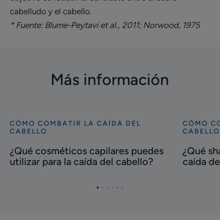
cabelludo y el cabello.
* Fuente: Blume-Peytavi et al., 2011; Norwood, 1975
Más información
CÓMO COMBATIR LA CAÍDA DEL
CÓMO CO
Descubrir
Descubrir
CABELLO
CABELLO
¿Qué
¿Qué
¿Qué cosméticos capilares puedes
¿Qué sha
cosméticos
shampoo
utilizar para la caída del cabello?
caída de
capilares
puedes
puedes
utilizar
utilizar
para
Ir
Ir
Ir
Ir
Ir
Ir
para
la
al
al
al
al
al
al
elemento
elemento
elemento
elemento
elemento
elemento
la
caída
1
2
3
4
5
6