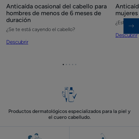
Descubrir
Descubrir
Anticaída ocasional del cabello para
Anticaíd
Anticaída
Anticaída
hombres de menos de 6 meses de
mujeres
ocasional
de
duración
¿Estás per
del
cabello
¿Se te está cayendo el cabello?
cabello
ocasional
Descubrir
para
Descubrir
hombres
en
de
mujeres
menos
menor
Ir
Ir
Ir
Ir
Ir
de
a
al
al
al
al
al
elemento
elemento
elemento
elemento
elemento
6
6
1
2
3
4
5
meses
meses.
de
duración
Productos dermatológicos especializados para la piel y
el cuero cabelludo.