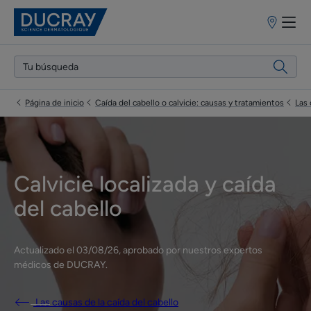
Puntos
de
venta
Página de inicio
Caída del cabello o calvicie: causas y tratamientos
Las 
Calvicie localizada y caída
del cabello
Actualizado el
03/08/26
, aprobado por
nuestros expertos
médicos de DUCRAY
.
Las causas de la caída del cabello