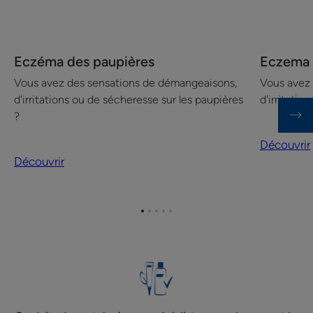
Découvrir
Découvrir
Eczéma des paupières
Eczema 
Eczéma
Eczema
Vous avez des sensations de démangeaisons,
Vous avez 
des
chronique
d'irritations ou de sécheresse sur les paupières
d'irritatio
paupières
des
?
mains
Découvrir
Découvrir
Aller
Aller
Aller
Aller
Aller
à
à
à
à
à
l'item
l'item
l'item
l'item
l'item
1
2
3
4
5