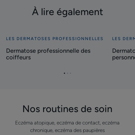
À lire également
LES DERMATOSES PROFESSIONNELLES
LES DER
Découvrir
Découvrir
Dermatose
Dermatos
Dermatose professionnelle des
Dermato
professionnelle
profession
coiffeurs
personn
des
du
coiffeurs
personnel
Aller
Aller
Aller
ménager
à
à
à
l'item
l'item
l'item
1
2
3
Nos routines de soin
Eczéma atopique, eczéma de contact, eczéma
chronique, eczéma des paupières