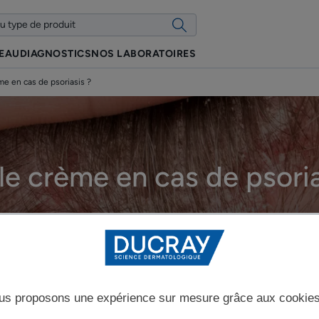
PEAU
DIAGNOSTICS
NOS LABORATOIRES
me en cas de psoriasis ?
le crème en cas de psoria
Mise à jour le
17/12/2025
, approuvé par
nos experts médicaux DUCRAY
.
Vivre avec le psoriasis au quotidien
us proposons une expérience sur mesure grâce aux cookie