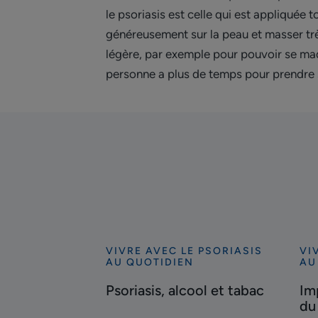
le psoriasis est celle qui est appliquée 
généreusement sur la peau et masser trè
légère, par exemple pour pouvoir se maq
personne a plus de temps pour prendre so
VIVRE AVEC LE PSORIASIS
VI
Découvrir
Déc
AU QUOTIDIEN
AU
Psoriasis,
Im
Psoriasis, alcool et tabac
Im
alcool
psy
du
et
du