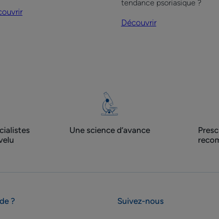
tendance psoriasique ?
s-
ouvrir
o
Découvrir
visage
et
corps
ialistes
Une science d’avance
Presc
velu
recom
ide ?
Suivez-nous