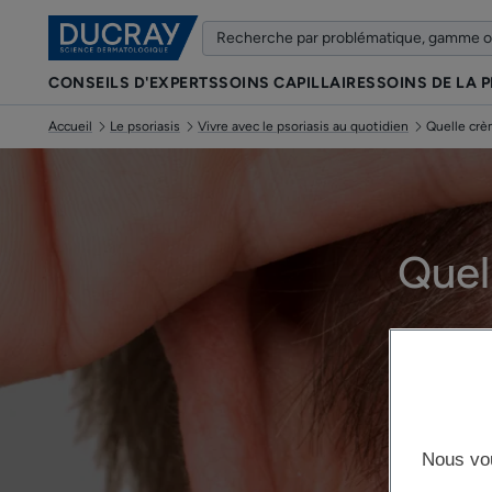
CONSEILS D'EXPERTS
SOINS CAPILLAIRES
SOINS DE LA 
Accueil
Le psoriasis
Vivre avec le psoriasis au quotidien
Quelle crè
Quel
Nous vo