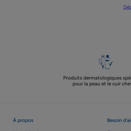
s-
Déc
o
Produits dermatologiques spéc
pour la peau et le cuir che
À propos
Besoin d’a