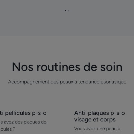
riasis
soigner
tout
Aller
Aller
le
à
à
la
la
temps
page
page
?
1
2
Nos routines de soin
Accompagnement des peaux à tendance psoriasique
ouvrir
Découvrir
i pellicules p-s-o
Anti-plaques p-s-o
i
Anti-
visage et corps
s avez des plaques de
licules
plaques
Vous avez une peau à
icules ?
p-