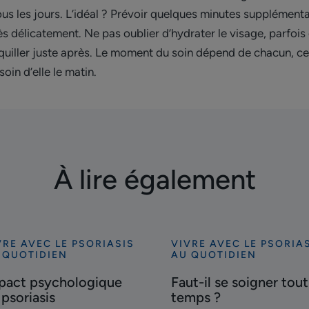
tous les jours. L’idéal ? Prévoir quelques minutes supplément
s délicatement. Ne pas oublier d’hydrater le visage, parfois
uiller juste après. Le moment du soin dépend de chacun, ce n
in d’elle le matin.
À lire également
VRE AVEC LE PSORIASIS
VIVRE AVEC LE PSORIA
ouvrir
Découvrir
 QUOTIDIEN
AU QUOTIDIEN
pact
Faut-
pact psychologique
Faut-il se soigner tout
chologique
il
 psoriasis
temps ?
se