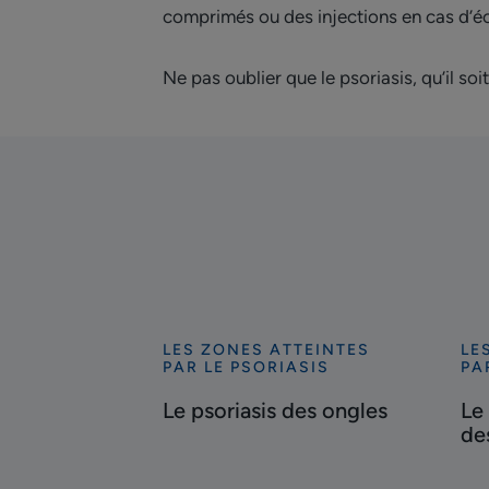
comprimés ou des injections en cas d’éc
Ne pas oublier que le psoriasis, qu’il so
LES ZONES ATTEINTES
LE
Découvrir
Déc
PAR LE PSORIASIS
PA
Le
Le
Le psoriasis des ongles
Le
psoriasis
pso
de
des
du
ongles
do