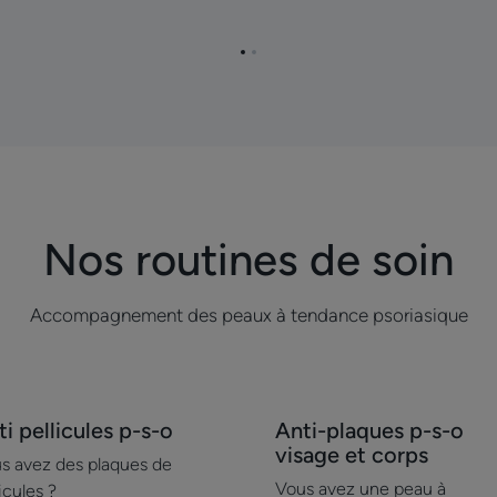
chevelu
s
ses
Aller
Aller
à
à
la
la
page
page
1
2
Nos routines de soin
Accompagnement des peaux à tendance psoriasique
ouvrir
Découvrir
i pellicules p-s-o
Anti-plaques p-s-o
i
Anti-
visage et corps
s avez des plaques de
licules
plaques
Vous avez une peau à
icules ?