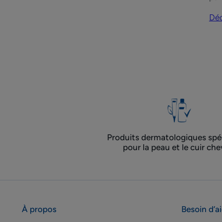
p-
s-
Déc
o
Produits dermatologiques spéc
pour la peau et le cuir che
À propos
Besoin d’a