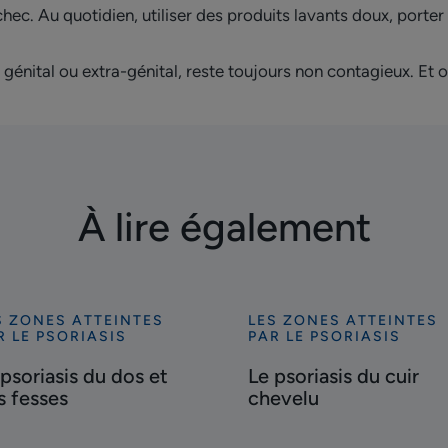
hec. Au quotidien, utiliser des produits lavants doux, porte
it génital ou extra-génital, reste toujours non contagieux. Et 
À lire également
S ZONES ATTEINTES
LES ZONES ATTEINTES
ouvrir
Découvrir
R LE PSORIASIS
PAR LE PSORIASIS
Le
 psoriasis du dos et
Le psoriasis du cuir
riasis
psoriasis
s fesses
chevelu
du
s
cuir