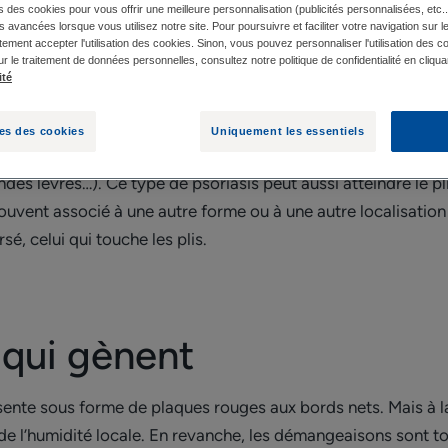
s des cookies pour vous offrir une meilleure personnalisation (publicités personnalisées, etc..
és avancées lorsque vous utilisez notre site. Pour poursuivre et faciliter votre navigation sur l
ement accepter l'utilisation des cookies. Sinon, vous pouvez personnaliser l'utilisation des c
ur le traitement de données personnelles, consultez notre politique de confidentialité en cliqua
DES SYMPTÔMES QUI GÈNENT
COMMENT TRAITER
ité
es des cookies
Uniquement les essentiels
énital touche les organes génitaux chez l’homme (psoriasis
ndes lèvres…). Ce type de psoriasis peut aussi atteindre le pli 
us souvent associé à une autre forme ou à une autre localisat
sé, celui qui touche les plis.
qui gènent
ésente sous forme de plaques rouges aux bords nets. Mais à la
e l’humidité locale. En revanche, les démangeaisons sont to