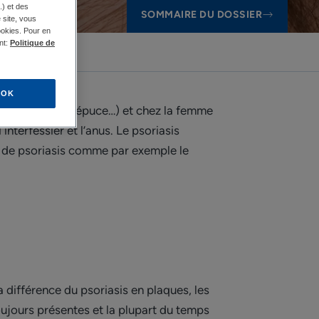
.) et des
SOMMAIRE DU DOSSIER
e site, vous
ookies. Pour en
nt:
Politique de
?
OK
 du gland, du prépuce…) et chez la femme
interfessier et l’anus. Le psoriasis
ion de psoriasis comme par exemple le
 différence du psoriasis en plaques, les
ujours présentes et la plupart du temps