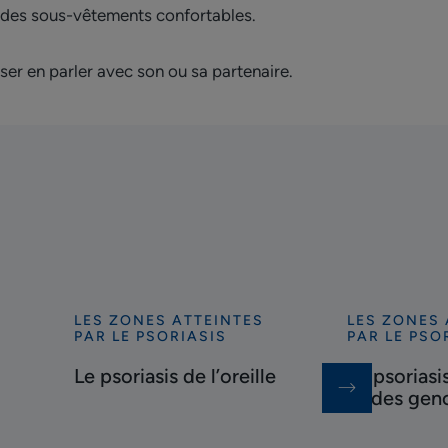
r des sous-vêtements confortables.
oser en parler avec son ou sa partenaire.
LES ZONES ATTEINTES
LES ZONES 
Découvrir
Découvrir
PAR LE PSORIASIS
PAR LE PSO
Le
Le
Le psoriasis de l’oreille
Le psorias
psoriasis
psoriasis
et des gen
de
des
l’oreille
coudes