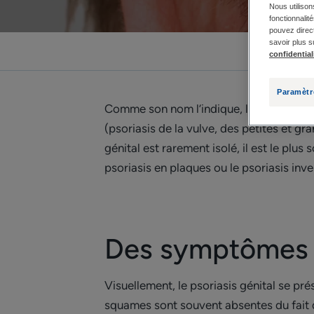
Nous utilison
fonctionnalit
pouvez direct
savoir plus s
confidential
Paramètr
Comme son nom l’indique, le psoriasis g
(psoriasis de la vulve, des petites et gra
génital est rarement isolé, il est le pl
psoriasis en plaques ou le psoriasis inver
Des symptômes 
Visuellement, le psoriasis génital se pr
squames sont souvent absentes du fait d