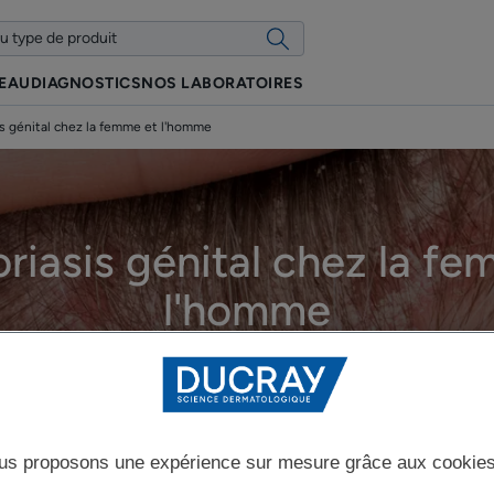
PEAU
DIAGNOSTICS
NOS LABORATOIRES
is génital chez la femme et l'homme
riasis génital chez la f
l'homme
Mise à jour le
17/12/2025
, approuvé par
nos experts médicaux DUCRAY
.
Les zones atteintes par le psoriasis
us proposons une expérience sur mesure grâce aux cookie