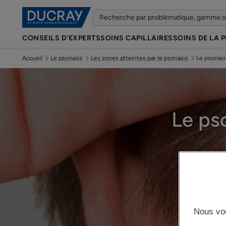
CONSEILS D'EXPERTS
SOINS CAPILLAIRES
SOINS DE LA 
Accueil
Le psoriasis
Les zones atteintes par le psoriasis
Le psorias
Le pso
Nous vo