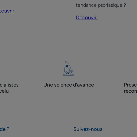
p-
tendance psoriasique ?
s-
ouvrir
o
Découvrir
visage
et
corps
ialistes
Une science d’avance
Presc
velu
recom
ide ?
Suivez-nous