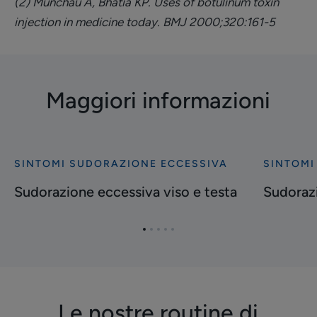
(2) Münchau A, Bhatia KP. Uses of botulinum toxin
injection in medicine today. BMJ 2000;320:161-5
Maggiori informazioni
SINTOMI SUDORAZIONE ECCESSIVA
SINTOMI
Scopri
Scopri
Sudorazione
Sudorazi
Sudorazione eccessiva viso e testa
Sudorazi
eccessiva
eccessiva
viso
delle
Vai
Vai
Vai
Vai
Vai
e
mani
all'elemento
all'elemento
all'elemento
all'elemento
all'elemento
testa
1
2
3
4
5
Le nostre routine di