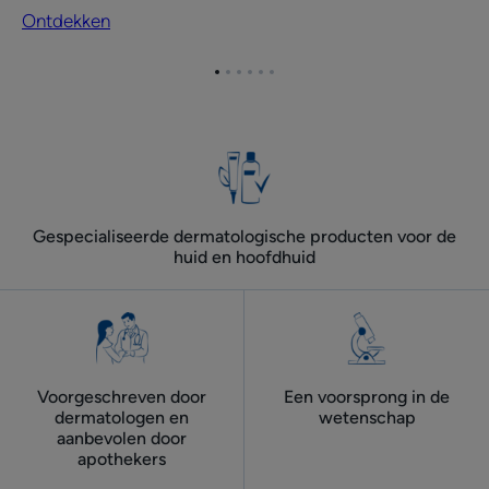
onvolmaaktheden
Ontdekken
van
de
Ga
Ga
Ga
Ga
Ga
Ga
gezichtshuid
naar
naar
naar
naar
naar
naar
bij
item
item
item
item
item
item
1
2
3
4
5
6
volwassenen
tijdens
de
zomermaanden
Gespecialiseerde dermatologische producten voor de
huid en hoofdhuid
Voorgeschreven door
Een voorsprong in de
dermatologen ​en
wetenschap
aanbevolen door
apothekers