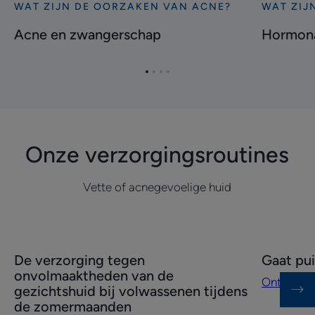
WAT ZIJN DE OORZAKEN VAN ACNE?
WAT ZIJ
Ontdekken
Ontdekke
Acne
Hormonal
Acne en zwangerschap
Hormona
en
acne
zwangerschap
Ga
Ga
Ga
Ga
naar
naar
naar
naar
item
item
item
item
1
2
3
4
Onze verzorgingsroutines
Vette of acnegevoelige huid
Ontdekken
Ontdekke
De verzorging tegen
Gaat pui
De
Gaat
onvolmaaktheden van de
Ontdekke
verzorging
puistjes
gezichtshuid bij volwassenen tijdens
tegen
tegen
de zomermaanden