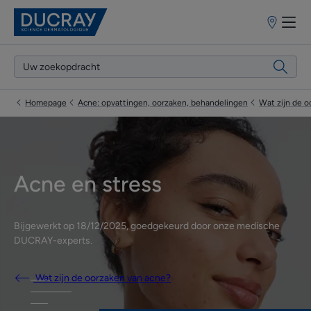
Verkooppun
Homepage
Acne: opvattingen, oorzaken, behandelingen
Wat zijn de o
Acne en stress
Bijgewerkt op
18/12/2025
, goedgekeurd door
onze medische
DUCRAY-experts
.
Wat zijn de oorzaken van acne?