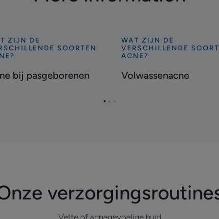
T ZIJN DE
WAT ZIJN DE
tdekken
Ontdekken
RSCHILLENDE SOORTEN
VERSCHILLENDE SOOR
ne
Volwassenacne
NE?
ACNE?
ne bij pasgeborenen
Volwassenacne
sgeborenen
Ga
Ga
Ga
naar
naar
naar
pagina
pagina
pagina
1
2
3
Onze verzorgingsroutine
Vette of acnegevoelige huid