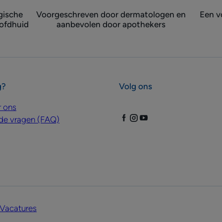
gische
Voorgeschreven door dermatologen ​en
Een v
oofdhuid
aanbevolen door apothekers
g?
Volg ons
r ons
de vragen (FAQ)
Vacatures