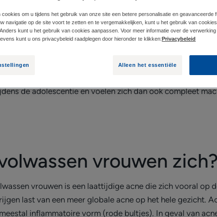
 cookies om u tijdens het gebruik van onze site een betere personalisatie en geavanceerde fun
 navigatie op de site voort te zetten en te vergemakkelijken, kunt u het gebruik van cookie
H?
WAT ZIJN DE OORZAKEN VAN ACNE BIJ VOLW
Anders kunt u het gebruik van cookies aanpassen. Voor meer informatie over de verwerking
vens kunt u ons privacybeleid raadplegen door hieronder te klikken:
Privacybeleid
 volwassenen. Acneproblemen bij volwassen vrouwen komen
nstellingen
Alleen het essentiële
ne en zijn onaangenaam verrast als ze de puistjes zien teru
dens de adolescentie en voelen zich dan ook compleet macht
j volwassen vrouwen zich
lwassen vrouwen is een laattijdige acne die zich vooral op 
jgen last van een meer globale acne op het hele gezicht. A
 meestal inflammatoire vorm (rode bultjes). In geval van acn