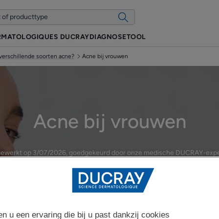
RMATOLOGIQUES DUCRAY
DIAGNOSETOOL
 verschillende soorten acne?
Acne bij vrouwen
Acne bij vrouwen
gewerkt op
3/07/2026
, goedgekeurd door
onze medische DUCRAY-expe
Wat zijn de verschillende soorten acne?
en u een ervaring die bij u past dankzij cookies