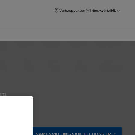
Verkooppunten
Nieuwsbrief
NL
rts
.
SAMENVATTING VAN HET DOSSIER