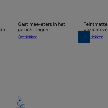
Ontdekken
Ontdekken
Gaat mee-eters in het
Teintmatte
Gaat
Teintmattere
 de
gezicht tegen
gezichtsve
mee-
gezichtsverz
Ontdekken
Ontdekken
eters
in
het
gezicht
tegen