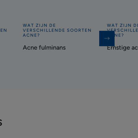
WAT ZIJN DE
WAT ZIJN D
Ontdekken
Ontdekken
TEN
VERSCHILLENDE SOORTEN
VERSCHILL
Acne
Ernstige
ACNE?
ACNE?
fulminans
acne
Acne fulminans
Ernstige a
s