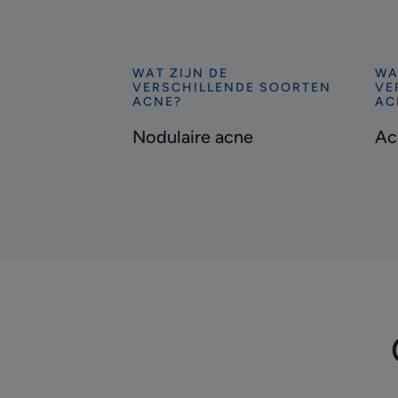
WAT ZIJN DE
WA
Ontdekken
On
VERSCHILLENDE SOORTEN
VE
Nodulaire
Ac
ACNE?
AC
acne
bij
Nodulaire acne
Ac
pa