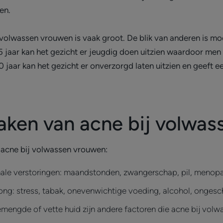
en.
olwassen vrouwen is vaak groot. De blik van anderen is moei
 jaar kan het gezicht er jeugdig doen uitzien waardoor me
0 jaar kan het gezicht er onverzorgd laten uitzien en geeft 
zaken van acne bij volwa
r acne bij volwassen vrouwen:
onale verstoringen: maandstonden, zwangerschap, pil, menop
prong: stress, tabak, onevenwichtige voeding, alcohol, onges
mengde of vette huid zijn andere factoren die acne bij vol