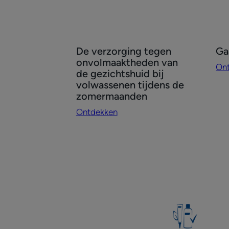
Ontdekken
On
De verzorging tegen
Ga
De
Ga
onvolmaaktheden van
On
verzorging
pui
de gezichtshuid bij
tegen
te
volwassenen tijdens de
onvolmaaktheden
zomermaanden
van
Ontdekken
de
gezichtshuid
bij
volwassenen
tijdens
de
zomermaanden