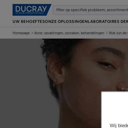
UW BEHOEFTES
ONZE OPLOSSINGEN
LABORATOIRES DE
Homepage
Acne: opvattingen, oorzaken, behandelingen
Wat zijn de
Bij
Wij bied