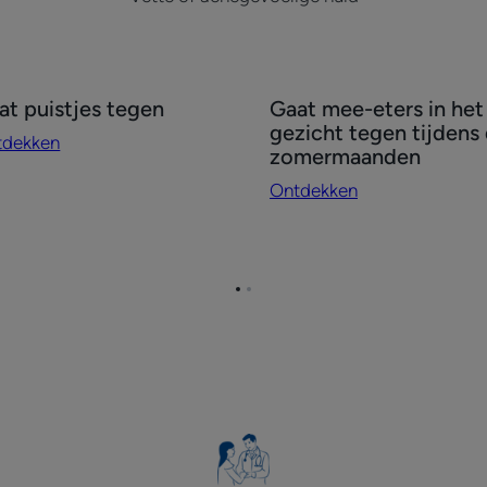
tdekken
Ontdekken
at puistjes tegen
Gaat mee-eters in het
at
Gaat
gezicht tegen tijdens
tdekken
stjes
mee-
zomermaanden
gen
eters
Ontdekken
in
het
gezicht
tegen
Ga
Ga
tijdens
naar
naar
de
pagina
pagina
1
2
zomermaanden