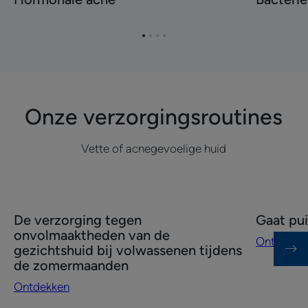
acne
Cutibacte
acnes
Ga
Ga
Ga
Ga
naar
naar
naar
naar
item
item
item
item
1
2
3
4
Onze verzorgingsroutines
Vette of acnegevoelige huid
Ontdekken
Ontdekke
De verzorging tegen
Gaat pui
De
Gaat
onvolmaaktheden van de
Ontdekke
verzorging
puistjes
gezichtshuid bij volwassenen tijdens
tegen
tegen
de zomermaanden
onvolmaaktheden
Ontdekken
van