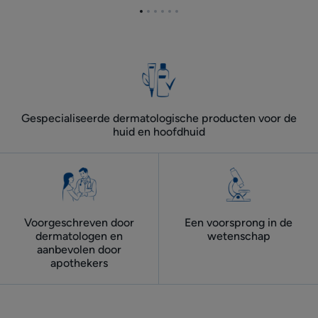
de
Ga
Ga
Ga
Ga
Ga
Ga
gezichtshuid
naar
naar
naar
naar
naar
naar
bij
item
item
item
item
item
item
1
2
3
4
5
6
volwassenen
tijdens
de
zomermaanden
Gespecialiseerde dermatologische producten voor de
huid en hoofdhuid
Voorgeschreven door
Een voorsprong in de
dermatologen ​en
wetenschap
aanbevolen door
apothekers