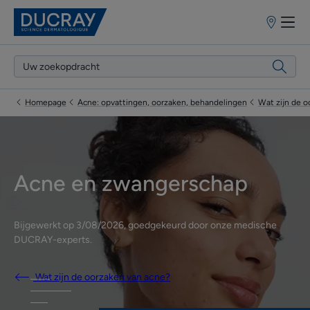
Verkooppun
Homepage
Acne: opvattingen, oorzaken, behandelingen
Wat zijn de o
Acne en zwangerschap
Bijgewerkt op
3/08/2026
, goedgekeurd door
onze medische
DUCRAY-experts
.
Wat zijn de oorzaken van acne?