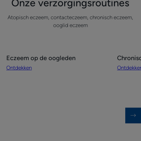
Onze verzorgingsroutines
Atopisch eczeem, contacteczeem, chronisch eczeem,
ooglid eczeem
Ontdekken
Ontdekke
Eczeem op de oogleden
Chronis
Eczeem
Chronisch
Ontdekken
Ontdekke
op
eczeem
de
op
oogleden
de
handen