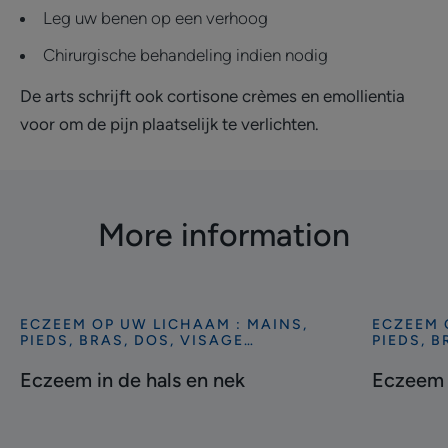
Leg uw benen op een verhoog
Chirurgische behandeling indien nodig
De arts schrijft ook cortisone crèmes en emollientia
voor om de pijn plaatselijk te verlichten.
More information
ECZEEM OP UW LICHAAM : MAINS,
ECZEEM 
Ontdekken
Ontdekke
PIEDS, BRAS, DOS, VISAGE…
PIEDS, B
Eczeem
Eczeem
Eczeem in de hals en nek
Eczeem 
in
op
de
uw
hals
hoofdhui