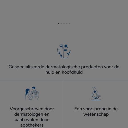
Ga
Ga
Ga
Ga
Ga
naar
naar
naar
naar
naar
item
item
item
item
item
1
2
3
4
5
Gespecialiseerde dermatologische producten voor de
huid en hoofdhuid
Voorgeschreven door
Een voorsprong in de
dermatologen ​en
wetenschap
aanbevolen door
apothekers