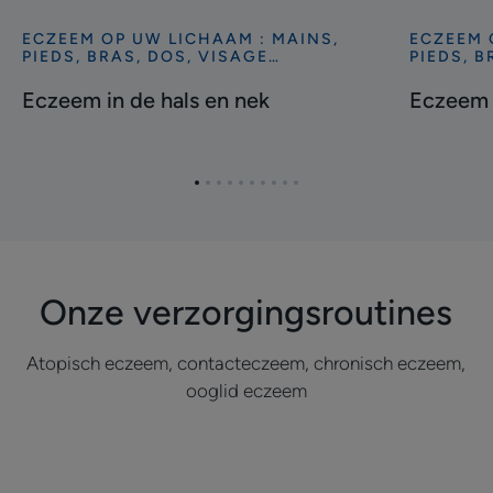
ECZEEM OP UW LICHAAM : MAINS,
ECZEEM 
Ontdekken
Ontdekke
PIEDS, BRAS, DOS, VISAGE…
PIEDS, B
Eczeem
Eczeem
Eczeem in de hals en nek
Eczeem 
in
op
de
uw
hals
hoofdhui
en
Ga
Ga
Ga
Ga
Ga
Ga
Ga
Ga
Ga
Ga
nek
naar
naar
naar
naar
naar
naar
naar
naar
naar
naar
item
item
item
item
item
item
item
item
item
item
1
2
3
4
5
6
7
8
9
10
Onze verzorgingsroutines
Atopisch eczeem, contacteczeem, chronisch eczeem,
ooglid eczeem
Ontdekken
Ontdekke