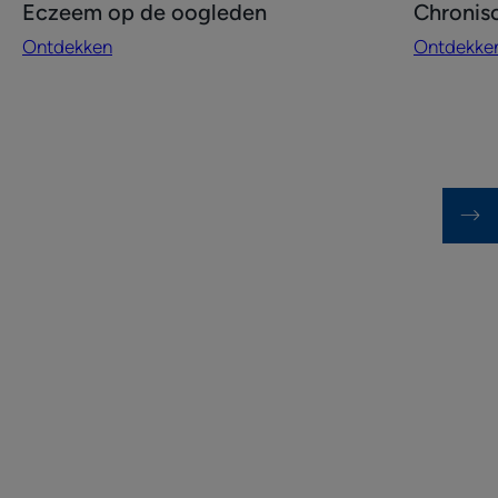
Eczeem op de oogleden
Chronis
Eczeem
Chronisch
Ontdekken
Ontdekke
op
eczeem
de
op
oogleden
de
handen