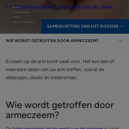
Eczeem op uw lichaam : mains, pieds, bras, dos, visage…
SAMENVATTING VAN HET DOSSIER
WIE WORDT GETROFFEN DOOR ARMECZEEM?
Eczeem op de arm komt vaak voor. Het kan een of
meerdere delen van uw arm treffen, vooral de
ellebogen, oksels en onderarmen.
Wie wordt getroffen door
armeczeem?
De
lichaamszones en de ernst van de eczeem
is vaak