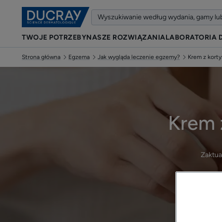
TWOJE POTRZEBY
NASZE ROZWIĄZANIA
LABORATORIA 
Strona główna
Egzema
Jak wygląda leczenie egzemy?
Krem z kort
Krem 
Zaktua