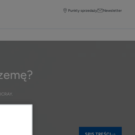
Punkty sprzedaży
Newsletter
gzemę?
DUCRAY
.
SPIS TREŚCI