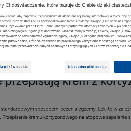
y Ci doświadczenie, które pasuje do Ciebie dzięki ciastec
TYZONEM NA EGZEMĘ?
CO ZNAJDUJE SIĘ W KREM
ów cookie, aby zapewnić Ci prawidłowe działanie naszej strony internetowej, a także aby a
 stronie oraz dostarczać Ci spersonalizowane treści i reklamy. Klikając „OK” udzielasz zgo
ie i uzyskiwanie przez Pierre Fabre i naszych partnerów informacji zawartych w plikach c
h i marketingowych. Zgoda jest dobrowolna. Możesz modyfikować jej zakres, klikając „Ustaw
esz również od razu odmówić wyrażenia zgody, klikając „Niezbędne pliki cookie” – wówcza
scowym kortykosteroidem, może zostać przepisany przez l
znie plików cookie, które są niezbędne do prawidłowego korzystania z naszego serwisu. 
macji na temat przetwarzania danych osobowych i przysługujących Ci praw, zapoznaj się z n
i
ia plików cookie
Niezbędne pliki cookie
e przepisują krem z kort
ą standardowym sposobem leczenia egzemy. Leki te w zale
. Przepisanie kremu kortyzonowego na atopowe zapalenie sk