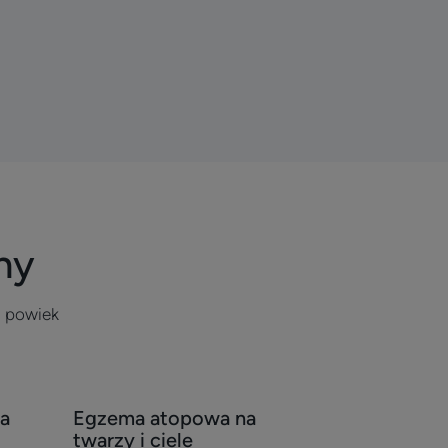
ny
 powiek
Odkryj
a
Egzema atopowa na
Egzema
twarzy i ciele