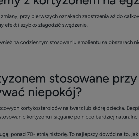
remy z kortyzonem na eg
zmiany, przy pierwszych oznakach zaostrzenia aż do całko
y efekt i szybko złagodzić swędzenie.
wnież na codziennym stosowaniu emolientu na obszarach ni
rtyzonem stosowane przy
wać niepokój?
scowych kortykosteroidów na twarz lub skórę dziecka. Bezp
tosowanie kortyzonu i sięganie po nieco bardziej naturalne 
ą, ponad 70-letnią historię. To najlepszy dowód na to, ja