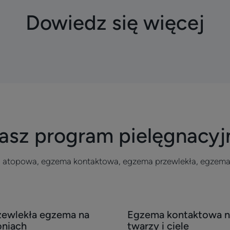
Dowiedz się więcej
asz program pielęgnacyj
 atopowa, egzema kontaktowa, egzema przewlekła, egzema
ryj
Odkryj
zewlekła egzema na
Egzema kontaktowa n
ewlekła
Egzema
oniach
twarzy i ciele