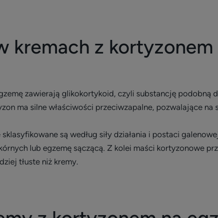
 w kremach z kortyzonem
emę zawierają glikokortykoid, czyli substancję podobną do
yzon ma silne właściwości przeciwzapalne, pozwalające na
e sklasyfikowane są według siły działania i postaci galenow
órnych lub egzemę sączącą. Z kolei maści kortyzonowe prz
ziej tłuste niż kremy.