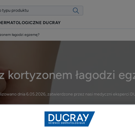
DERMATOLOGICZNE DUCRAY
yzonem łagodzi egzemę?
z kortyzonem łagodzi e
lizowano dnia
6.05.2026
, zatwierdzone przez
nasi medyczni eksperci 
Jak wygląda leczenie egzemy?