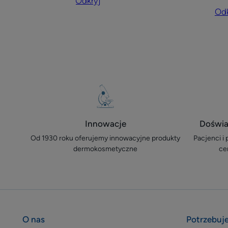
Odkryj
na
eg
Odk
powiekach
na
dło
Innowacje
Doświa
Od 1930 roku oferujemy innowacyjne produkty
Pacjenci i
dermokosmetyczne
ce
O nas
Potrzebuj