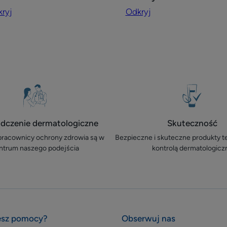
zema
kontaktowa
ryj
Odkryj
na
niach
twarzy
i
ciele
dczenie dermatologiczne
Skuteczność
 pracownicy ochrony zdrowia są w
Bezpieczne i skuteczne produkty 
ntrum naszego podejścia
kontrolą dermatologicz
esz pomocy?
Obserwuj nas