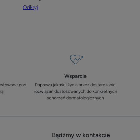
atopowa
Odkryj
na
twarzy
i
ciele
Wsparcie
testowane pod
Poprawa jakości życia przez dostarczanie
ną
rozwiązań dostosowanych do konkretnych
schorzeń dermatologicznych
Bądźmy w kontakcie