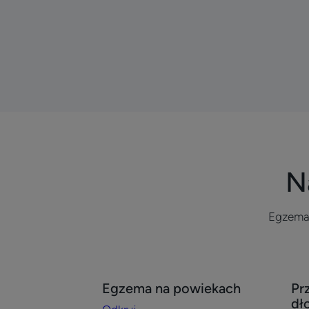
N
Egzema
Odkryj
Odk
Egzema na powiekach
Pr
Egzema
Prz
dł