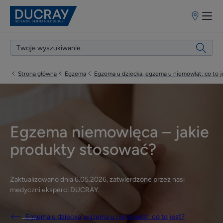
Punkty
sprzedaży
Strona główna
Egzema
Egzema u dziecka, egzema u niemowląt: co to j
Egzema niemowlęca – jakie
produkty stosować?
Zaktualizowano dnia
6.05.2026
, zatwierdzone przez
nasi
medyczni eksperci DUCRAY
.
Egzema u dziecka, egzema u niemowląt: co to jest?