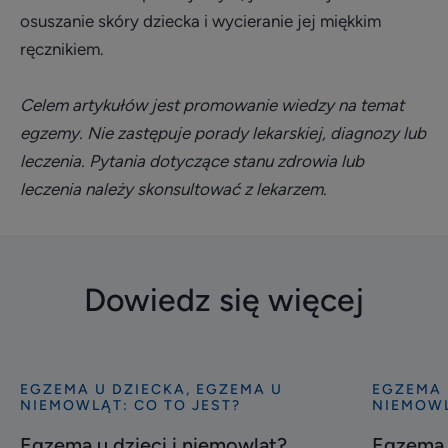
osuszanie skóry dziecka i wycieranie jej miękkim
ręcznikiem.
Celem artykułów jest promowanie wiedzy na temat
egzemy. Nie zastępuje porady lekarskiej, diagnozy lub
leczenia. Pytania dotyczące stanu zdrowia lub
leczenia należy skonsultować z lekarzem.
Dowiedz się więcej
EGZEMA U DZIECKA, EGZEMA U
EGZEMA 
Odkryj
Odkryj
NIEMOWLĄT: CO TO JEST?
NIEMOWL
Egzema
Egzema
Egzema u dzieci i niemowląt?
Egzema u
u
u