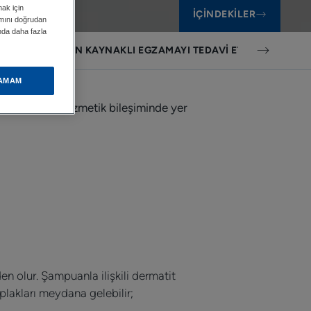
mak için
İÇINDEKILER
ımını doğrudan
ında daha fazla
OZMETIKLERDEN KAYNAKLI EGZAMAYI TEDAVI ETMENIN EN IYI
AMAM
ları pek çok kozmetik bileşiminde yer
en olur. Şampuanla ilişkili dermatit
lakları meydana gelebilir;