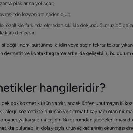
gzama plaklarına yol açar;
çevresinde lezyonlara neden olur;
nde, özellikle farkında olmadan sıklıkla dokunduğumuz bölgeler
e karakterizedir.
isi değil, nem, sürtünme, cildin veya saçın tekrar tekrar yık
tan dermatit ve kontakt egzama art arda gelişebilir, bu durum c
tikler hangileridir?
 pek çok kozmetik ürün vardır, ancak lütfen unutmayın ki kozme
 Bu alerji, kozmetikte bulunan ve dermatit kaynağı olan bir mad
koruyucuya karşı bir alerjidir. Bu durumdan şüphelenilmesi du
tikte bulunabilir, dolayısıyla ürün etiketlerinin okunması önem