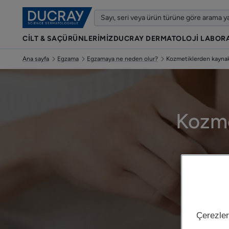
CİLT & SAÇ
ÜRÜNLERIMIZ
DUCRAY DERMATOLOJI LABOR
Ana sayfa
Egzama
Egzamaya ne neden olur?
Kozmetiklerden kayna
Kozme
Çerezler