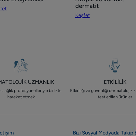
nik
Atopik
dermatit
fet
ve
Keşfet
zaması
kontakt
dermatit
MATOLOJİK UZMANLIK
ETKİLİLİK
 sağlık profesyonelleriyle birlikte
Etkinliği ve güvenliği dermatolojik k
hareket etmek
test edilen ürünler
letişim
Bizi Sosyal Medyada Takip 