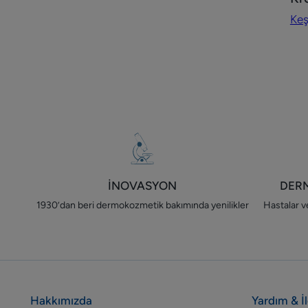
Kro
Keş
el
eg
İNOVASYON
DER
1930’dan beri dermokozmetik bakımında yenilikler
Hastalar ve
Hakkımızda
Yardım & İ