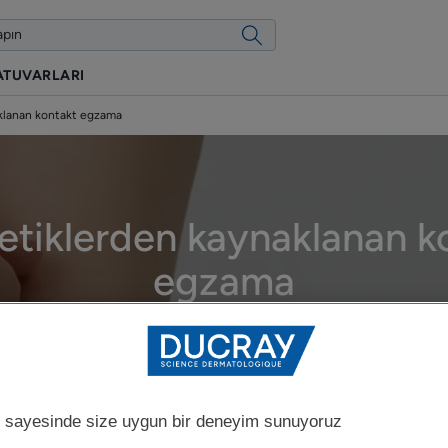
ATUVARLARI
klanan kontakt egzama
tiklerden kaynaklanan k
egzama
Güncellenme tarihi
6.05.2026
, onaylayan
DUCRAY tıbbi uzmanlarımız
.
Egzamaya ne neden olur?
 sayesinde size uygun bir deneyim sunuyoruz