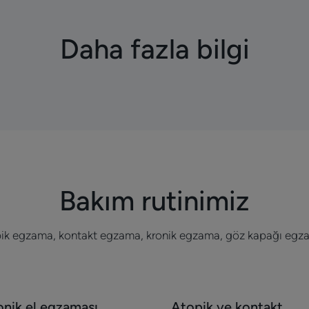
Daha fazla bilgi
Bakım rutinimiz
ik egzama, kontakt egzama, kronik egzama, göz kapağı egz
fet
Keşfet
onik el egzaması
Atopik ve kontakt