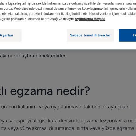
daha kişiselleştirilmiş bir şekilde kullanmanızı ve gelişmiş özelliklerden yararlanmanızı sağla
lanıyoruz. Web sitesinde gezinmenizi devam ettirmek ve kolaylaştırmak için çerezlerin kullan
siniz. Aksi takdirde, çerezlerin kullanımını özelleştirebilirsiniz. Kişisel verilerin işlenmesi hakk
fen gizlilik politikamızı okumak üzere aşağıya tıklayın:
Aydinlatma Beyani
SÖZ KONUSU KOZMETIKLER HANGILERIDIR?
K
Ayarları
Sadece temel ihtiyaçlar
T
enle uzun süreli temastan kaynaklanmaktadır. Bunlardan bazı
akımı zorlaştırabilmektedirler.
lı egzama nedir?
 ürünün kullanımı veya uygulanmasın takiben ortaya çıkar:
veya saç spreyi alerjisi kafa derisinde egzama lezyonlarına ned
rta veya yüze akması durumunda, sırtta veya yüzde egzama p