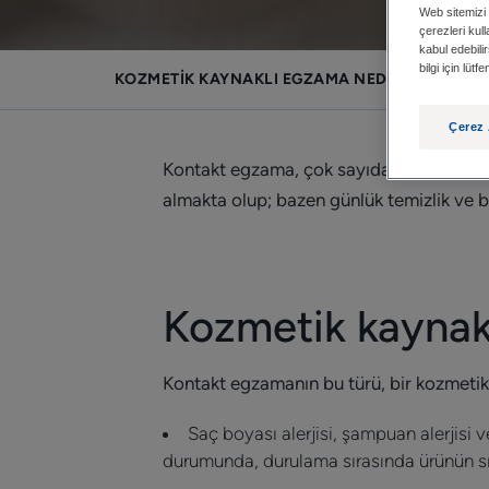
Web sitemizi 
çerezleri kul
kabul edebilir
bilgi için lüt
KOZMETIK KAYNAKLI EGZAMA NEDIR?
Çerez 
Kontakt egzama, çok sayıda çeşitli alerj
almakta olup; bazen günlük temizlik ve b
Kozmetik kaynak
Kontakt egzamanın bu türü, bir kozmetik
Saç boyası alerjisi, şampuan alerjisi 
durumunda, durulama sırasında ürünün sı