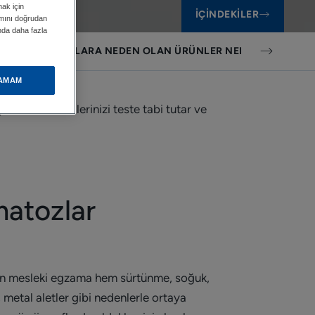
mak için
İÇINDEKILER
ımını doğrudan
ında daha fazla
EKI DERMATOZLARA NEDEN OLAN ÜRÜNLER NELERDIR?
AMAM
aat sektörü, ellerinizi teste tabi tutar ve
matozlar
nen mesleki egzama hem sürtünme, soğuk,
, metal aletler gibi nedenlerle ortaya