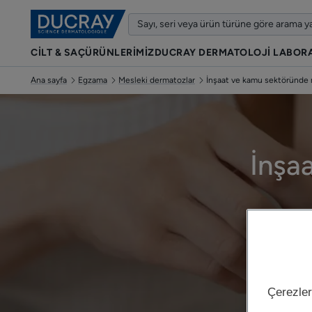
CİLT & SAÇ
ÜRÜNLERIMIZ
DUCRAY DERMATOLOJI LABOR
Ana sayfa
Egzama
Mesleki dermatozlar
İnşaat ve kamu sektöründe
İnşa
Çerezler