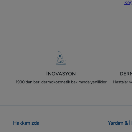
Keş
el
eg
İNOVASYON
DER
1930’dan beri dermokozmetik bakımında yenilikler
Hastalar ve
Hakkımızda
Yardım & İ