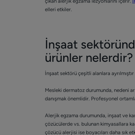
çıkan alerjik egzama lezyonlarını içerir.
İ
elleri etkiler.
İnşaat sektörün
ürünler nelerdir?
İnşaat sektörü çeşitli alanlara ayrılmıştır
Mesleki dermatoz durumunda, nedeni ara
danışmak önemlidir. Profesyonel ortamlara 
Alerjik egzama durumunda, inşaat ve kamu 
çözücülerde vs. bulunan kimyasallara karş
çözücü alerjisi ise boyacıları daha sık et