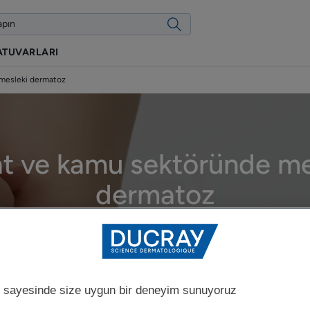
ATUVARLARI
 mesleki dermatoz
at ve kamu sektöründe me
dermatoz
Güncellenme tarihi
6.05.2026
, onaylayan
DUCRAY tıbbi uzmanlarımız
.
Mesleki dermatozlar
 sayesinde size uygun bir deneyim sunuyoruz