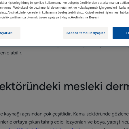
daha kişiselleştirilmiş bir şekilde kullanmanızı ve gelişmiş özelliklerden yararlanmanızı sağla
lanıyoruz. Web sitesinde gezinmenizi devam ettirmek ve kolaylaştırmak için çerezlerin kullan
siniz. Aksi takdirde, çerezlerin kullanımını özelleştirebilirsiniz. Kişisel verilerin işlenmesi hakk
fen gizlilik politikamızı okumak üzere aşağıya tıklayın:
Aydinlatma Beyani
MATOZLAR NELERDIR?
İNŞAAT SEKTÖRÜNDE MESL
Ayarları
Sadece temel ihtiyaçlar
T
r: duvar ustaları, kiremitçiler, tesisatçılar, boyacılar, vs. İnş
n olabilir.
sektöründeki mesleki der
e kaynağı açısından çok çeşitlidir. Kamu sektöründe gözle
nlerle ortaya çıkan tahriş edici lezyonları ve boya, yapıştırıcı