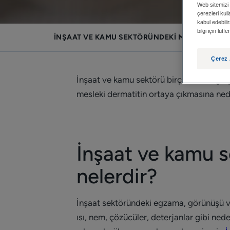
Web sitemizi 
çerezleri kul
kabul edebilir
bilgi için lüt
İNŞAAT VE KAMU SEKTÖRÜNDEKI MESLEKI DER
Çerez 
İnşaat ve kamu sektörü birçok mesleği içeri
mesleki dermatitin ortaya çıkmasına nede
İnşaat ve kamu 
nelerdir?
İnşaat sektöründeki egzama, görünüşü v
ısı, nem, çözücüler, deterjanlar gibi nede