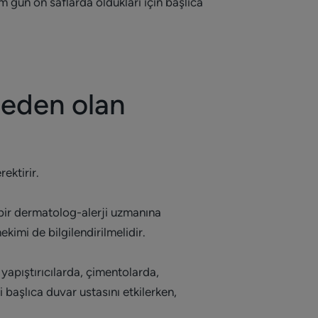
 gün ön saflarda oldukları için başlıca
neden olan
ektirir.
bir dermatolog-alerji uzmanına
ekimi de bilgilendirilmelidir.
 yapıştırıcılarda, çimentolarda,
 başlıca duvar ustasını etkilerken,