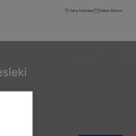
Satış Noktaları
Haber Bülteni
sleki