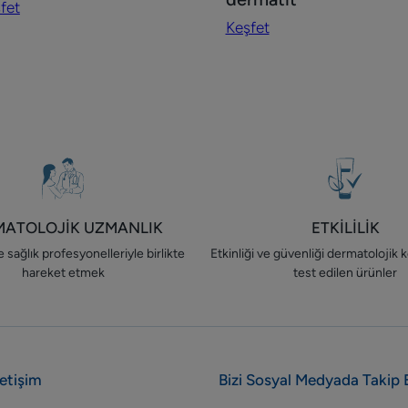
fet
ve
Keşfet
zaması
kontakt
dermatit
MATOLOJİK UZMANLIK
ETKİLİLİK
 sağlık profesyonelleriyle birlikte
Etkinliği ve güvenliği dermatolojik k
hareket etmek
test edilen ürünler
letişim
Bizi Sosyal Medyada Takip 