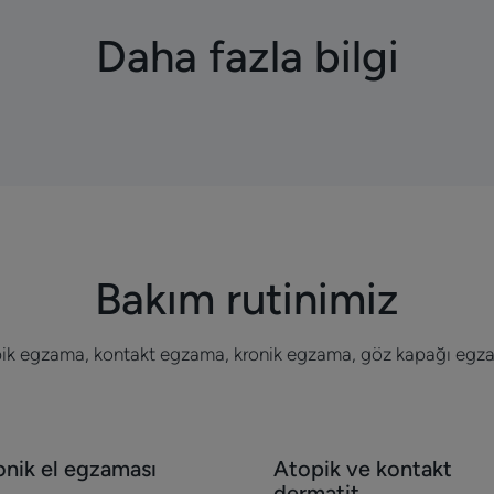
Daha fazla bilgi
Bakım rutinimiz
ik egzama, kontakt egzama, kronik egzama, göz kapağı egz
fet
Keşfet
onik el egzaması
Atopik ve kontakt
nik
Atopik
dermatit