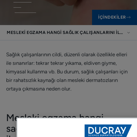
İÇINDEKILER
MESLEKI EGZAMA HANGI SAĞLIK ÇALIŞANLARINI ILGILEND
Sağlık çalışanlarının cildi, düzenli olarak özellikle elleri
ile sınanırlar: tekrar tekrar yıkama, eldiven giyme,
kimyasal kullanma vb. Bu durum, sağlık çalışanları için
bir rahatsızlık kaynağı olan mesleki dermatozların
ortaya çıkmasına neden olur.
Mesleki egzama hangi
sağlık çalışanlarını