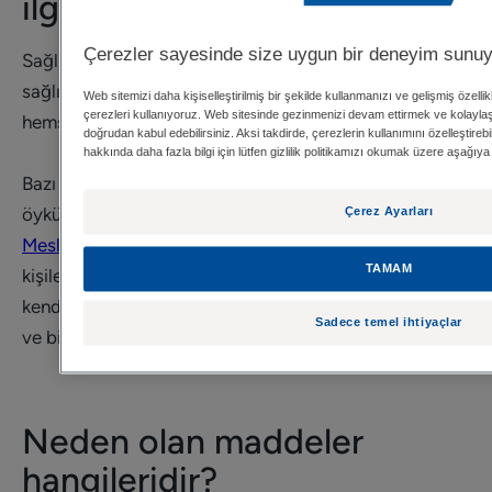
ilgilendirmektedir?
Çerezler sayesinde size uygun bir deneyim sunu
Sağlık çalışanlarında mesleki dermatit, her alandan
sağlık çalışanını (hekimler, eczacılar, hemşireler,
Web sitemizi daha kişiselleştirilmiş bir şekilde kullanmanızı ve gelişmiş özell
çerezleri kullanıyoruz. Web sitesinde gezinmenizi devam ettirmek ve kolaylaşt
hemşire yardımcıları vs.) etkiler.
doğrudan kabul edebilirsiniz. Aksi takdirde, çerezlerin kullanımını özelleştirebili
hakkında daha fazla bilgi için lütfen gizlilik politikamızı okumak üzere aşağıya 
Bazı durumlarda atopik egzama veya alerjik egzama
öyküsü gözlenir, fakat bu durum her zaman görülmez.
Çerez Ayarları
Mesleki dermatoz
, herhangi bir cilt problemi olmayan
TAMAM
kişilerde bir gecede başlayabilir. Mesleki dermatoz
kendi içinde bir meslek hastalığı olarak kabul edilebilir
Sadece temel ihtiyaçlar
ve bir kariyer değişikliği gerektirebilir.
Neden olan maddeler
hangileridir?