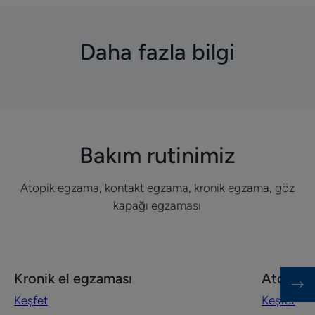
Daha fazla bilgi
Bakım rutinimiz
Atopik egzama, kontakt egzama, kronik egzama, göz
kapağı egzaması
Keşfet
Keşfet
Kronik el egzaması
Atopik v
Kronik
Atopik
Keşfet
Keşfet
el
ve