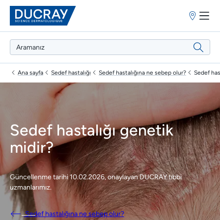
Satış
Noktaları
Ana sayfa
Sedef hastalığı
Sedef hastalığına ne sebep olur?
Sedef has
Sedef hastalığı genetik
midir?
Güncellenme tarihi
10.02.2026
, onaylayan
DUCRAY tıbbi
uzmanlarımız
.
Sedef hastalığına ne sebep olur?