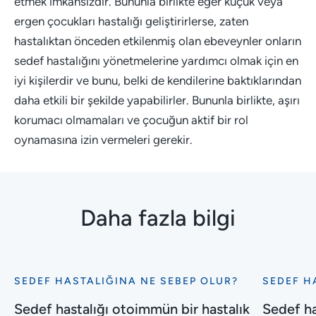
etmek imkansızdır. Bununla birlikte eğer küçük veya
ergen çocukları hastalığı geliştirirlerse, zaten
hastalıktan önceden etkilenmiş olan ebeveynler onların
sedef hastalığını yönetmelerine yardımcı olmak için en
iyi kişilerdir ve bunu, belki de kendilerine baktıklarından
daha etkili bir şekilde yapabilirler. Bununla birlikte, aşırı
korumacı olmamaları ve çocuğun aktif bir rol
oynamasına izin vermeleri gerekir.
Daha fazla bilgi
SEDEF HASTALIĞINA NE SEBEP OLUR?
SEDEF H
Keşfet
Keşfet
Sedef
Sedef
Sedef hastalığı otoimmün bir hastalık
Sedef has