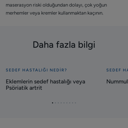
maserasyon riski olduğundan dolayı, çok yoğun
merhemler veya kremler kullanmaktan kaçının.
Daha fazla bilgi
SEDEF HASTALIĞI NEDIR?
SEDEF H
Keşfet
Keşfet
Eklemlerin
Nummula
Eklemlerin sedef hastalığı veya
Nummula
sedef
Psoriasis
Psöriatik artrit
hastalığı
veya
Öğe
Öğe
Öğe
Öğe
Öğe
Öğe
Öğe
Öğe
Öğe
Psöriatik
1'ye
2'ye
3'ye
4'ye
5'ye
6'ye
7'ye
8'ye
9'ye
artrit
git
git
git
git
git
git
git
git
git