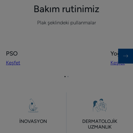
Bakım rutinimiz
Plak şeklindeki pullanmalar
Keşfet
Keşfet
PSO
Yoğun pu
PSO
Yoğun
Keşfet
Keşfet
pullanma
karşıtı
Öğe
Öğe
1'ye
2'ye
git
git
İNOVASYON
DERMATOLOJİK
UZMANLIK