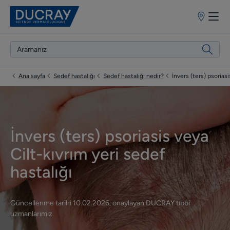
Satış
Noktaları
Ana sayfa
Sedef hastalığı
Sedef hastalığı nedir?
İnvers (ters) psoriasi
İnvers (ters) psoriasis veya
Cilt-kıvrım yeri sedef
hastalığı
Güncellenme tarihi
10.02.2026
, onaylayan
DUCRAY tıbbi
uzmanlarımız
.