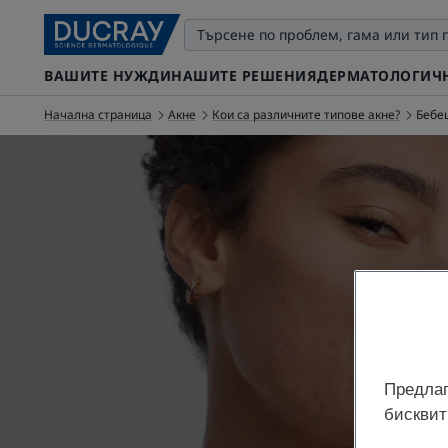
ВАШИТЕ НУЖДИ
НАШИТЕ РЕШЕНИЯ
ДЕРМАТОЛОГИЧН
Начална страница
Акне
Кои са различните типове акне?
Бебе
Актуализ
Предлаг
бисквит