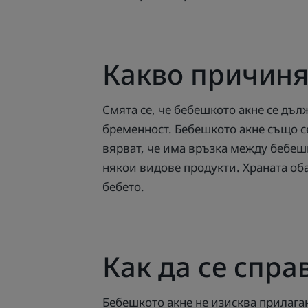
Какво причиня
Смята се, че бебешкото акне се дъ
бременност. Бебешкото акне също с
вярват, че има връзка между бебеш
някои видове продукти. Храната оба
бебето.
Как да се спра
Бебешкото акне не изисква прилаган