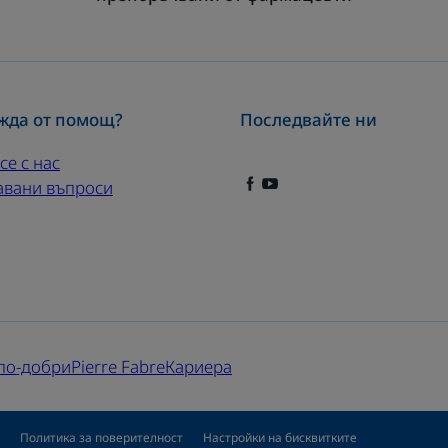
жда от помощ?
Последвайте ни
се с нас
авани въпроси
 по-добри
Pierre Fabre
Кариера
Политика за поверителност
Настройки на бисквитките