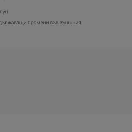
пун
продължаващи промени във външния