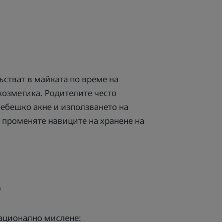
стват в майката по време на
козметика. Родителите често
бебешко акне и използването на
а променяте навиците на хранене на
?
рационално мислене: