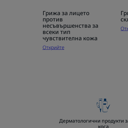
Открийте
От
Грижа за лицето
Гр
Грижа
Гр
против
ск
за
за
несъвършенства за
От
лицето
ко
всеки тип
против
чувствителна кожа
ск
несъвършенства
къ
Открийте
за
ак
всеки
тип
чувствителна
кожа
Дерматологични продукти з
коса