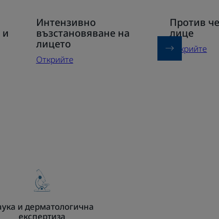
Открийте
Открийте
Интензивно
Против ч
Интензивно
Против
 и
възстановяване на
лице
възстановяване
черни
лицето
Открийте
на
точки
Открийте
лицето
лице
ука и дерматологична
експертиза