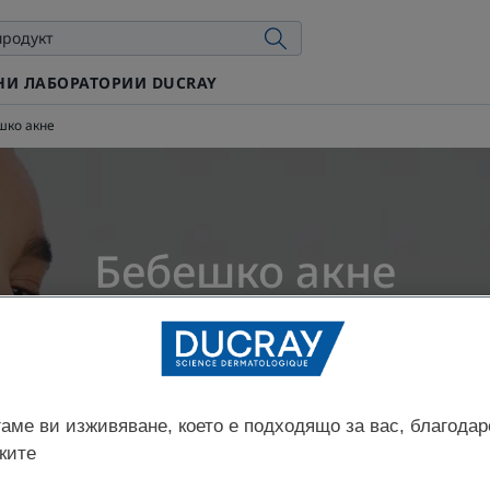
И ЛАБОРАТОРИИ DUCRAY
шко акне
Бебешко акне
ирано на
31.07.26 г.
, одобрено от
нашите медицински експерти 
Кои са различните типове акне?
аме ви изживяване, което е подходящо за вас, благодар
ките