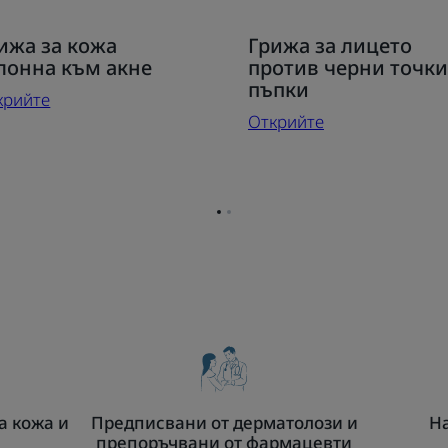
крийте
Открийте
ижа за кожа
Грижа за лицето
ижа
Грижа
лонна към акне
против черни точки
за
пъпки
крийте
жа
лицето
Открийте
лонна
против
м
черни
не
точки
и
Отидете
Отидете
пъпки
на
на
страница
страница
1
2
а кожа и
Предписвани от дерматолози и
На
препоръчвани от фармацевти