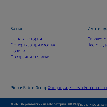
За нас
Имате ну
Нашата история
Свържете 
Експертиза при косопад
Често зад
Новини
Прозрачни съставки
Pierre Fabre Group
Фондация „Екзема“
Естествено
© 2026 Дерматологични лаборатории DUCRAY
Правна информация