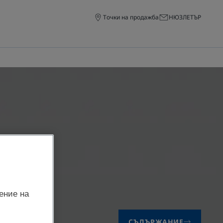
Точки на продажба
НЮЗЛЕТЪР
на DUCRAY
.
ение на
СЪДЪРЖАНИЕ