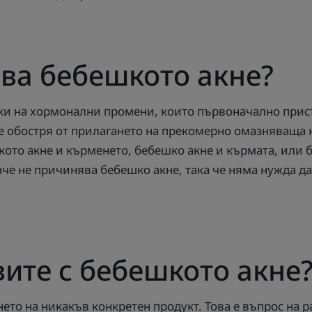
ва бебешкото акне?
лжи на хормонални промени, които първоначално присъ
е обостря от прилагането на прекомерно омазняваща 
кото акне и кърменето, бебешко акне и кърмата, или 
че не причинява бебешко акне, така че няма нужда д
вите с бебешкото акне
ето на никакъв конкретен продукт. Това е въпрос на 