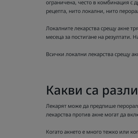
ограничена, често в комбинация с 
рецепта, нито локални, нито перора
Локалните лекарства срещу акне тря
месеца за постигане на резултати. Н
Всички локални лекарства срещу акн
Какви са разли
Лекарят може да предпише перорал
лекарства против акне могат да вк
Когато акнето е много тежко или ко