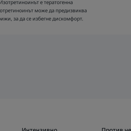
Изотретиноинът е тератогенна
Изотретиноинът може да предизвиква
ижи, за да се избегне дискомфорт.
Открийте
Открийте
Интензивно
Против ч