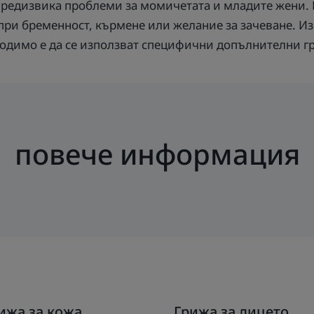
предизвика проблеми за момичетата и младите жени. 
а при бременност, кърмене или желание за зачеване. 
ходимо е да се използват специфични допълнителни гр
повече информация
крийте
Открийте
ижа за кожа
Грижа за лицето