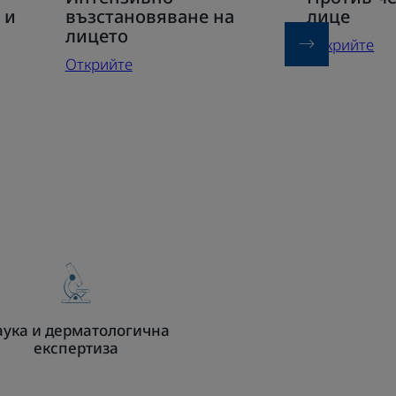
Интензивно
Против
 и
възстановяване на
лице
възстановяване
черни
лицето
Открийте
на
точки
Открийте
лицето
лице
ука и дерматологична
експертиза