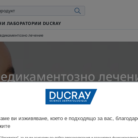
И ЛАБОРАТОРИИ DUCRAY
едикаментозно лечение
едикаментозно лечен
ирано на
26.12.25 г.
, одобрено от
нашите медицински експерти 
Кое е правилното лечение на акне?
аме ви изживяване, което е подходящо за вас, благодар
ките
"бисквитки", за да ви осигурим по-добра персонализация и разширена функционалност,