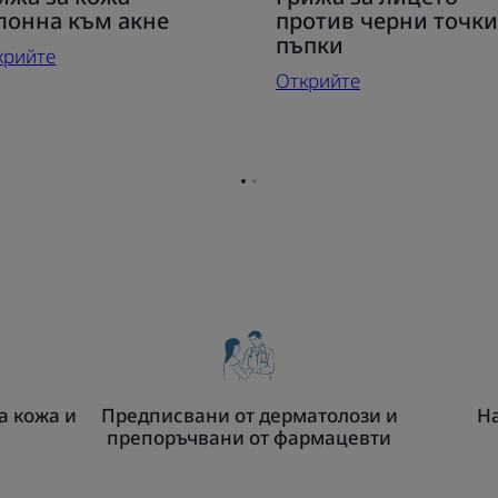
ижа
Грижа
лонна към акне
против черни точки
за
пъпки
крийте
жа
лицето
Открийте
лонна
против
м
черни
не
точки
и
Отидете
Отидете
пъпки
на
на
страница
страница
1
2
а кожа и
Предписвани от дерматолози и
На
препоръчвани от фармацевти