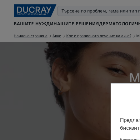
ВАШИТЕ НУЖДИ
НАШИТЕ РЕШЕНИЯ
ДЕРМАТОЛОГИЧН
Начална страница
Акне
Кое е правилното лечение на акне?
М
М
Актуализ
Предлаг
бисквит
Използваме 