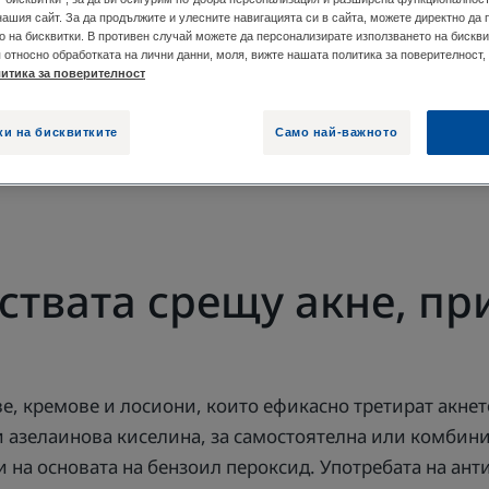
нашия сайт. За да продължите и улесните навигацията си в сайта, можете директно да
о на бисквитки. В противен случай можете да персонализирате използването на бискви
, ПРИЛОЖЕНИ ПО КОЖАТА.
КАКВИ СА РАЗЛИЧН
относно обработката на лични данни, моля, вижте нашата политика за поверителност, 
итика за поверителност
ки на бисквитките
Само най-важното
 състава и начина на приложение. В зависимост от те
.
рствата срещу акне, п
ве, кремове и лосиони, които ефикасно третират акне
 азелаинова киселина, за самостоятелна или комбинир
 на основата на бензоил пероксид. Употребата на ант