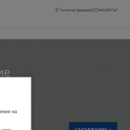
Точки на продажба
НЮЗЛЕТЪР
ие
на DUCRAY
.
ение на
СЪДЪРЖАНИЕ
 когато