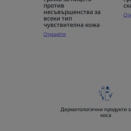
Грижа
Гр
против
ск
за
за
несъвършенства за
От
лицето
ко
всеки тип
против
чувствителна кожа
ск
несъвършенства
къ
Открийте
за
ак
всеки
тип
чувствителна
кожа
Дерматологични продукти з
коса