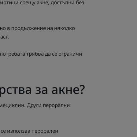
биотици срещу акне, достъпни без
вно в продължение на няколко
аст.
потребата трябва да се ограничи
рства за акне?
мециклин. Други перорални
 се използва перорален