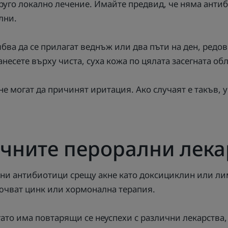
друго локално лечение. Имайте предвид, че няма анти
лни.
бва да се прилагат веднъж или два пъти на ден, редо
анесете върху чиста, суха кожа по цялата засегната обл
е могат да причинят иритация. Ако случаят е такъв, у
чните перорални лека
ни антибиотици срещу акне като доксициклин или ли
лючват цинк или хормонална терапия.
гато има повтарящи се неуспехи с различни лекарства,