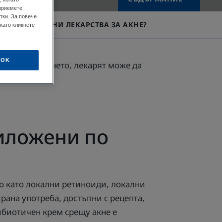
 приемете
тки. За повече
ИТЕ ПЕРОРАЛНИ ЛЕКАРСТВА ЗА АКНЕ?
като кликнете
OK
жестта на акнето, лекарят може да
риложени по
то като локални ретиноиди, локални
ана употреба, достъпни с рецепта,
ибиотичен крем срещу акне е