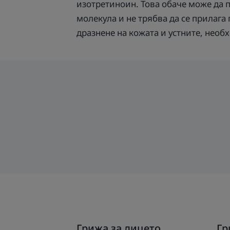
изотретиноин. Това обаче може да 
молекула и не трябва да се прилаг
дразнене на кожата и устните, необ
Открийте
От
Грижа за лицето
Гр