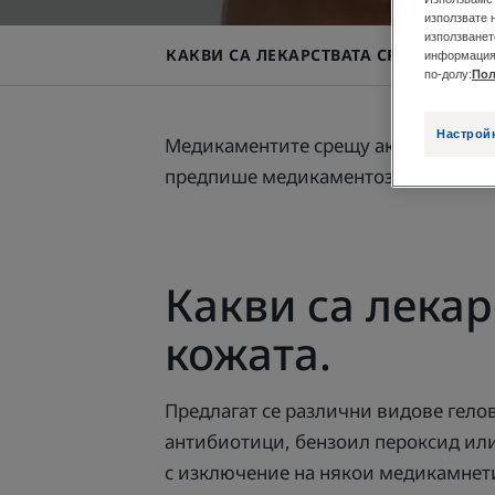
използвате 
използванет
КАКВИ СА ЛЕКАРСТВАТА СРЕЩУ АКНЕ
информация 
по-долу:
Пол
Настрой
Медикаментите срещу акне варират в
предпише медикаментозно лечение
Какви са лека
кожата.
Предлагат се различни видове гело
антибиотици, бензоил пероксид или
с изключение на някои медикамнети