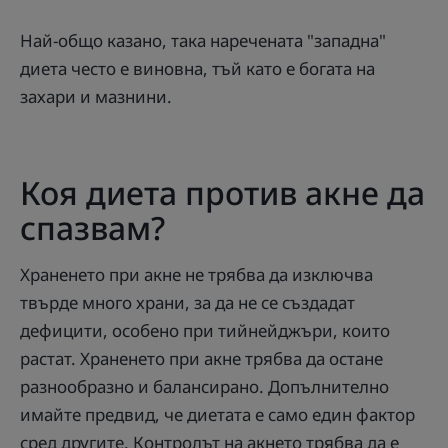
Най-общо казано, така наречената "западна"
диета често е виновна, тъй като е богата на
захари и мазнини.
Коя диета против акне да
спазвам?
Храненето при акне не трябва да изключва
твърде много храни, за да не се създадат
дефицити, особено при тийнейджъри, които
растат. Храненето при акне трябва да остане
разнообразно и балансирано. Допълнително
имайте предвид, че диетата е само един фактор
сред другите. Контролът на акнето трябва да е