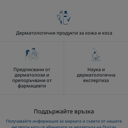
всеки
елемент
елемент
елемент
елемент
елемент
елемент
елемент
тип
1
2
3
4
5
6
7
чувствителна
кожа
Дерматологични продукти за кожа и коса
Предписвани от
Наука и
дерматолози и
дерматологична
препоръчвани от
експертиза
фармацевти
Поддържайте връзка
Получавайте информация за марката и съвети от нашите
експерти като се абонирате за нюзлетъра на Ducray