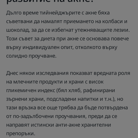
Дълго време тийнейджърите с акне бяха
съветвани да намалят приемането на колбаси и
шоколад, за да се избегнат утежняващите лезии.
Този съвет за диета при акне се основава повече
върху индивидуален опит, отколкото върху
солидно проучване.
Днес някои изследвания показват вредната роля
на млечните продукти и храни с висок
гликемичен индекс (бял хляб, рафинирани
зърнени храни, подсладени напитки и т.н.), но
тази връзка все още трябва да бъде потвърдена
от по-задълбочени проучвания, преди да се
направят истински анти-акне хранителни
препоръки.