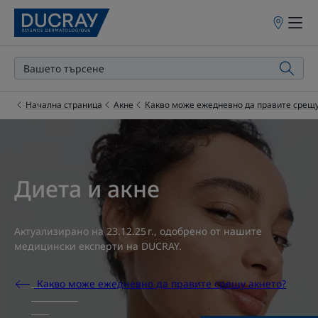
Точки
на
продажба
Начална страница
Акне
Какво може ежедневно да правите срещу
Диета и акне
Актуализирано на
23.12.25 г.
, одобрено от
нашите
медицински експерти на DUCRAY
.
Какво може ежедневно да правите срещу акнето?