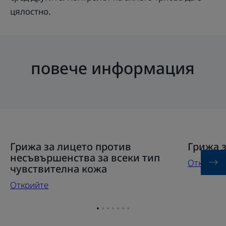
цялостно.
повече информация
Открийте
Открийте
Грижа за лицето против
Грижа 
Грижа
Грижа
несъвършенства за всеки тип
Открийте
за
за
чувствителна кожа
лицето
кожа
Открийте
против
склонна
несъвършенства
към
Отидете
Отидете
Отидете
Отидете
Отидете
Отидете
Отидете
за
акне
на
на
на
на
на
на
на