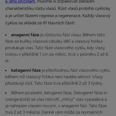
a jeho příčinám
, musíme si zopakovat základní
charakteristiku růstu vlasů. Růst vlasů probíhá cyklicky
a je určen fázemi regrese a regenerace. Každý vlasový
cyklus se skládá ze tří hlavních částí:
anagenní fáze
je růstovou fází vlasu. Během této
fáze se buňky vlasové cibulky dělí a vlasový folikul
produkuje vlas. Tato fáze vlasového cyklu, kdy vlasy
rostou v přibližně 1 cm za měsíc, trvá v průměru 2 až 6
le
katagenní fáze
je přechodnou fází vlasového cyklu,
během níž vlasový folikul není nadále aktivní. Vlasy
přestávají růst. Tato fáze trvá přibližně 2 až 3 týdny.
Během poslední, telogenní fáze, (telogenní fáze in
orange bold) se vlas netvoří, „mrtvý“ vlas vypadává a
je nahrazen vlasem novým, v anagenní fázi. Tato fáze
trvá 2 až 3 měsíce. Denně vám může za normálních