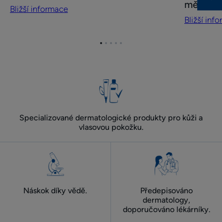
měsíců
Bližší informace
chronickému
chronick
Bližší inf
vypadávání
vypadává
vlasů
vlasů
Přejít
Přejít
Přejít
Přejít
Přejít
u
pro
na
na
na
na
na
mužů
ženy
položku
položku
položku
položku
položku
trvající
trvajícímu
1
2
3
4
5
déle
déle
než
než
6
6
Specializované dermatologické produkty pro kůži a
měsíců
měsíců
vlasovou pokožku.
Náskok díky vědě.
Předepisováno
dermatology,
doporučováno lékárníky.