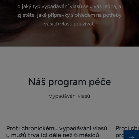
o jaký typ vypadávání vlasů se u vás jedná, a
zjistěte, jaké přípravky s ohledem na potřeby
vašich vlasů používat.
Náš program péče
Vypadávání vlasů
Bližší
Bližší
Proti chronickému vypadávání vlasů
Proti c
informace
informace
u mužů trvající déle než 6 měsíců
pro ženy
Proti
Proti