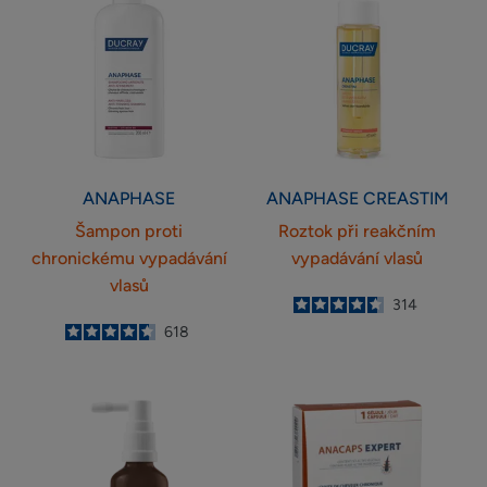
proti
při
chronickému
reakčním
vypadávání
vypadávání
vlasů
vlasů
ANAPHASE
ANAPHASE CREASTIM
Šampon proti
Roztok při reakčním
chronickému vypadávání
vypadávání vlasů
vlasů
4.6
/
5
314
-
4.6
/
5
618
-
Sérum
Anacaps
proti
Expert
vypadávání
Doplněk
vlasů
stravy