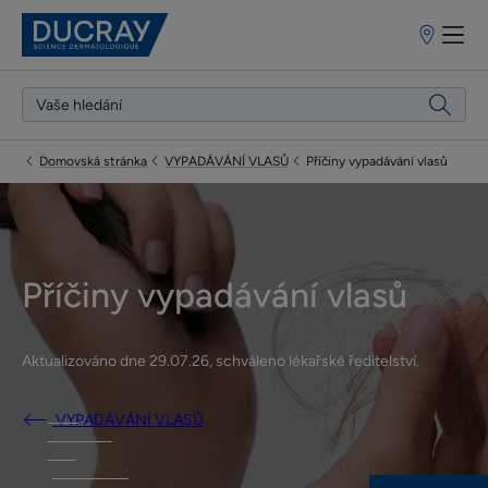
Prodejní
místa
Domovská stránka
VYPADÁVÁNÍ VLASŮ
Příčiny vypadávání vlasů
Příčiny vypadávání vlasů
Aktualizováno dne
29.07.26
, schváleno
lékařské ředitelství
.
VYPADÁVÁNÍ VLASŮ