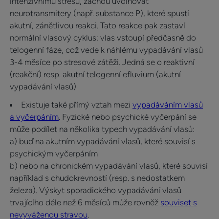
intenzivnímu stresu, začnou uvolňovat
neurotransmitery (např. substance P), které spustí
akutní, zánětlivou reakci. Tato reakce pak zastaví
normální vlasový cyklus: vlas vstoupí předčasně do
telogenní fáze, což vede k náhlému vypadávání vlasů
3-4 měsíce po stresové zátěži. Jedná se o reaktivní
(reakční) resp. akutní telogenní efluvium (akutní
vypadávání vlasů)
Existuje také přímý vztah mezi
vypadáváním vlasů
a vyčerpáním
. Fyzické nebo psychické vyčerpání se
může podílet na několika typech vypadávání vlasů:
a) buď na akutním vypadávání vlasů, které souvisí s
psychickým vyčerpáním
b) nebo na chronickém vypadávání vlasů, které souvisí
například s chudokrevností (resp. s nedostatkem
železa). Výskyt sporadického vypadávání vlasů
trvajícího déle než 6 měsíců může rovněž
souviset s
nevyváženou stravou
.