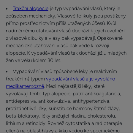
Trakční alopecie
je typ vypadávání vlasů, který je
způsoben mechanicky. Vlasové folikuly jsou postiženy
přímo prostřednictvím příliš utažených účesů. Kvůli
nadměrnému utahování vlasů dochází k jejich uvolnění
z vlasové cibulky a vlasy pak vypadávají. Opakované
mechanické utahování vlasů pak vede k rozvoji
alopecie. K vypadávání vlasů tak dochází již u mladých
žen ve věku kolem 30 let.
Vypadávání vlasů způsobené léky je reaktivním
(reakčním) typem
vypadávání vlasů a je vyvoláno
medikamentózně
. Mezi nejčastější léky, které
vyvolávají tento typ alopecie, patří: antikoagulancia,
antidepresiva, antikonvulziva, antihypertenziva,
protizánětlivé léky, substituce hormony štítné žlázy,
beta-blokátory, léky snižující hladinu cholesterolu,
lithium a retinoidy. Rovněž cytostatika a radioterapie
cílená na oblast hlavy a krku vedou ke specifickému