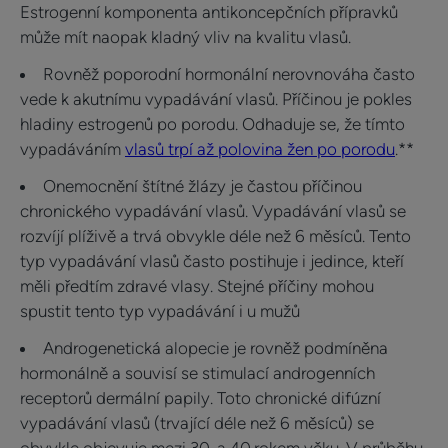
Estrogenní komponenta antikoncepčních přípravků
může mít naopak kladný vliv na kvalitu vlasů.
Rovněž poporodní hormonální nerovnováha často
vede k akutnímu vypadávání vlasů. Příčinou je pokles
hladiny estrogenů po porodu. Odhaduje se, že tímto
vypadáváním
vlasů trpí až polovina žen po porodu
.**
Onemocnění štítné žlázy je častou příčinou
chronického vypadávání vlasů. Vypadávání vlasů se
rozvíjí plíživě a trvá obvykle déle než 6 měsíců. Tento
typ vypadávání vlasů často postihuje i jedince, kteří
měli předtím zdravé vlasy. Stejné příčiny mohou
spustit tento typ vypadávání i u mužů
Androgenetická alopecie je rovněž podmíněna
hormonálně a souvisí se stimulací androgenních
receptorů dermální papily. Toto chronické difúzní
vypadávání vlasů (trvající déle než 6 měsíců) se