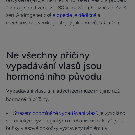
obvykle objevuje mezi 30. a 40.rokem věku. V průběhu
života je postiženo 70-80 % mužů a přibližně 29-42 %
žen. Androgenetická
alopecie je dědičná
a
mechanismus vzniku je stejný jak u mužů, tak u žen.
Ne všechny příčiny
vypadávání vlasů jsou
hormonálního původu
Vypadávání vlasů u mladých žen může mít jiné než
hormonální příčiny.
Stresem podmíněné vypadávání vlasů
je vyvoláno
specifickým fyziologickým mechanismem: když jsou
buňky vlasové pokožky vystaveny náhlému a