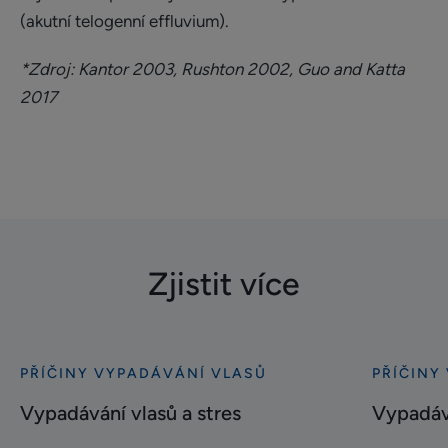
(akutní telogenní effluvium).
*Zdroj: Kantor 2003, Rushton 2002, Guo and Katta
2017
Zjistit více
PŘÍČINY VYPADÁVÁNÍ VLASŮ
PŘÍČINY
Bližší
Bližší
informace
informace
Vypadávání vlasů a stres
Vypadává
Vypadávání
Vypadává