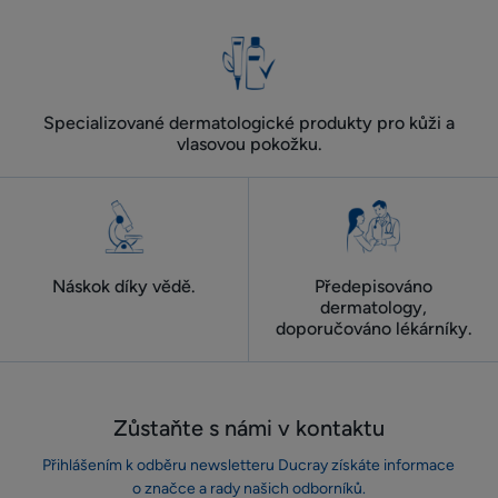
položku
položku
položku
položku
položku
trvající
trvajícímu
1
2
3
4
5
déle
déle
než
než
6
6
Specializované dermatologické produkty pro kůži a
měsíců
měsíců
vlasovou pokožku.
Náskok díky vědě.
Předepisováno
dermatology,
doporučováno lékárníky.
Zůstaňte s námi v kontaktu
Přihlášením k odběru newsletteru Ducray získáte informace
o značce a rady našich odborníků.