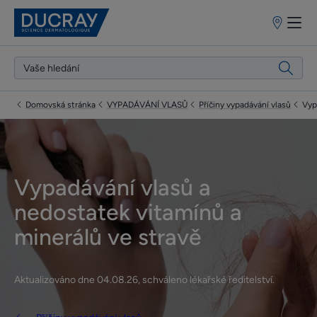
Prodejní
místa
Domovská stránka
VYPADÁVÁNÍ VLASŮ
Příčiny vypadávání vlasů
Vyp
Vypadávání vlasů a
nedostatek vitamínů a
minerálů ve stravě
Aktualizováno dne
04.08.26
, schváleno
lékařské ředitelství
.