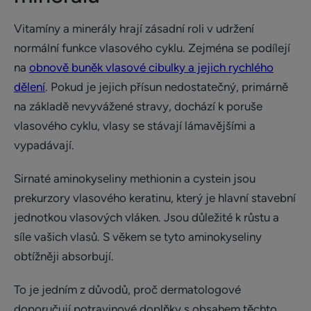
Vitamíny a minerály hrají zásadní roli v udržení
normální funkce vlasového cyklu. Zejména se podílejí
na
obnově buněk vlasové cibulky a jejich rychlého
dělení
. Pokud je jejich přísun nedostatečný, primárně
na základě nevyvážené stravy, dochází k poruše
vlasového cyklu, vlasy se stávají lámavějšími a
vypadávají.
Sirnaté aminokyseliny methionin a cystein jsou
prekurzory vlasového keratinu, který je hlavní stavební
jednotkou vlasových vláken. Jsou důležité k růstu a
síle vašich vlasů. S věkem se tyto aminokyseliny
obtížněji absorbují.
To je jedním z důvodů, proč dermatologové
doporučují potravinové doplňky s obsahem těchto