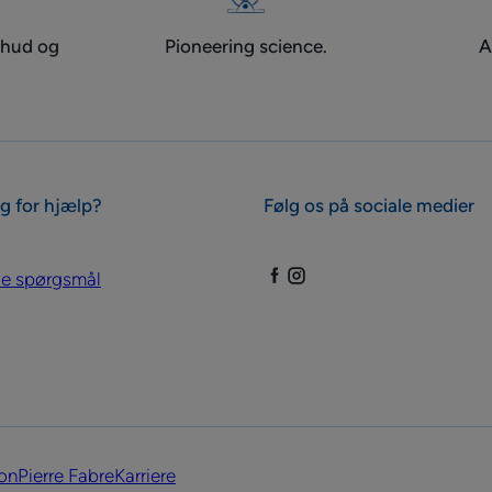
 hud og
Pioneering science.
A
g for hjælp?
Følg os på sociale medier
ede spørgsmål
on
Pierre Fabre
Karriere