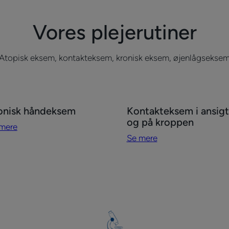
Vores plejerutiner
Atopisk eksem, kontakteksem, kronisk eksem, øjenlågsekse
Se
onisk håndeksem
Kontakteksem i ansigt
re
mere
og på kroppen
mere
nisk
Kontakteksem
Se mere
ndeksem
i
ansigtet
og
på
kroppen