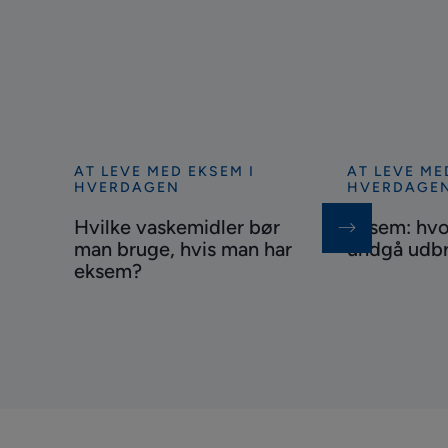
AT LEVE MED EKSEM I
AT LEVE ME
Se
Se
HVERDAGEN
HVERDAGE
mere
mere
Hvilke vaskemidler bør
Eksem: hv
Hvilke
Eksem:
man bruge, hvis man har
undgå udb
vaskemidler
hvordan
eksem?
bør
kan
man
man
bruge,
undgå
hvis
udbrud?
man
har
eksem?