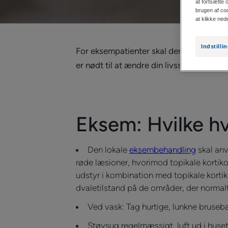
at fortsætte 
brugen af coo
at klikke ned
Indstilli
For eksempatienter skal der implementeres
er nødt til at ændre din livsstil fuldstæn
Eksem: Hvilke hv
Den lokale
eksembehandling
skal an
røde læsioner, hvorimod topikale kortik
udstyr i kombination med topikale korti
dvaletilstand på de områder, der normalt
Ved vask: Tag hurtige, lunkne bruseb
Støvsug regelmæssigt, luft ud i huset 