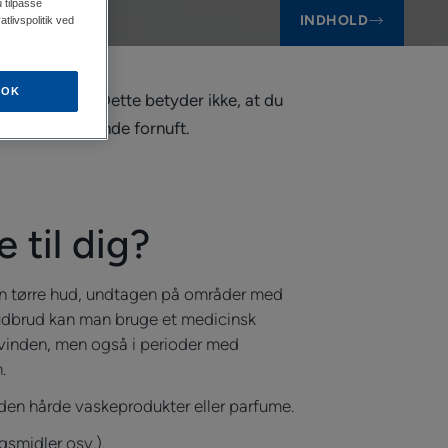
 tilpasse
INDHOLD
tlivspolitik ved
OK
ller rutiner. Dette betyder ikke, at du
ge sin gode, sunde fornuft.
 til dig?
n tørre hud, undtagen på områder med
 udbrud kan man bruge et medicinsk
svinden, men også i perioder med
.
uden hårde vaskeprodukter eller parfume.
gsmidler osv.).