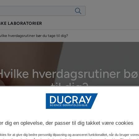
KE LABORATORIER
ilke hverdagsrutiner bør du tage til dig?
vilke hverdagsrutiner bø
til dig?
dateret den
06.05.2026
, godkendt af
vores medicinske DUCRAY-eksper
der dig en oplevelse, der passer til dig takket være cookies
At leve med eksem i hverdagen
kies for at give dig bedre personlig tilpasning og avanceret funktionalitet, når du bruger vor