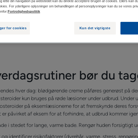
og lette din navigation på webstedet kan du direkte acceptere brugen af cookies. Ellers kan du
kies. For yderligere oplysninger om behandlingen af personoplysninger kan du se vores priva
enfor:
Fortrolighedspolitik
nger for cookies
Kun det vigtigste
 et par enkle trin derhjemme, så de bliver til daglige vaner e
digt! Det er dyrt og ikke særlig effektivt. Det er bedst at bru
erdagsrutiner bør du tage
vendes hver dag: blødgørende creme påføres generøst på de
osteroider kun bruges på røde læsioner under udbrud. Under
kosteroider på eksemlæsionerne for at fremskynde deres for
 er påvirket af eksem for at forhindre, at udbrud kommer igen
ade i stedet for lange, varme bade. Rengør huden forsigtigt 
og identificer risikofaktorer (dyrehår, varme, stress, rengørin