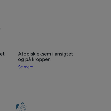
m
Se
et
Atopisk eksem i ansigtet
mere
og på kroppen
Atopisk
Se mere
eksem
i
ansigtet
og
på
kroppen