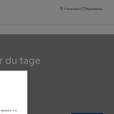
Forhandlere
Nyhedsbrev
r du tage
ter
.
es websted. For