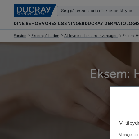
DINE BEHOV
VORES LØSNINGER
DUCRAY DERMATOLOGIS
Forside
Eksem på huden
At leve med eksem i hverdagen
Eksem: Hv
Eksem: H
Op
Vi tilby
Vi bruger coo