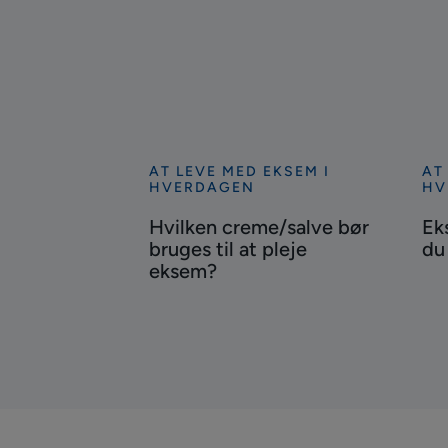
AT LEVE MED EKSEM I
AT
Se
Se
HVERDAGEN
HV
mere
me
Hvilken creme/salve bør
Ek
Hvilken
Ek
bruges til at pleje
du
creme/salve
Hvi
eksem?
bør
ma
bruges
bør
til
du
at
spi
pleje
eksem?