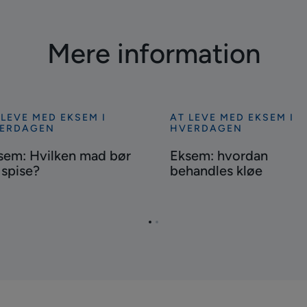
Mere information
 LEVE MED EKSEM I
AT LEVE MED EKSEM I
Se
ERDAGEN
HVERDAGEN
re
mere
sem: Hvilken mad bør
Eksem: hvordan
sem:
Eksem:
 spise?
behandles kløe
lken
hvordan
d
behandles
kløe
Gå
Gå
se?
til
til
side
side
1
2