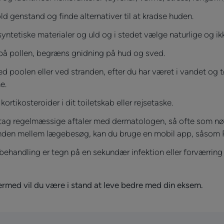
 genstand og finde alternativer til at kradse huden.
ntetiske materialer og uld og i stedet vælge naturlige og ikke
s på pollen, begræns gnidning på hud og sved.
 poolen eller ved stranden, efter du har været i vandet og t
e.
 kortikosteroider i dit toiletskab eller rejsetaske.
tag regelmæssige aftaler med dermatologen, så ofte som nø
tanden mellem lægebesøg, kan du bruge en mobil app, sås
behandling er tegn på en sekundær infektion eller forværring
ermed vil du være i stand at leve bedre med din eksem.