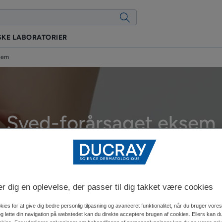
KE LABORATORIER
sem
Sved-forårsaget eksem
dateret den
06.05.2026
, godkendt af
vores medicinske DUCRAY-eksper
Derfor får man eksem
der dig en oplevelse, der passer til dig takket være cookies
kies for at give dig bedre personlig tilpasning og avanceret funktionalitet, når du bruger vor
og lette din navigation på webstedet kan du direkte acceptere brugen af cookies. Ellers kan du