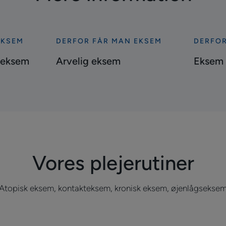
EKSEM
DERFOR FÅR MAN EKSEM
DERFOR
Se
Se
mere
mere
t eksem
Arvelig eksem
Eksem 
Arvelig
Eksem
eksem
og
allergi
Vores plejerutiner
Atopisk eksem, kontakteksem, kronisk eksem, øjenlågsekse