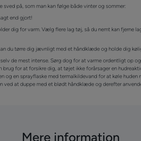
dre sved på, som man kan følge både vinter og sommer:
agt end gjort!
lder dig for varm. Vælg flere lag tøj, så du nemt kan fjerne lag
kan du tørre dig jævnligt med et håndklæde og holde dig køl
 selv de mest intense. Sørg dog for at varme ordentligt op o
 brug for at forsikre dig, at tøjet ikke forårsager en hudreakt
 og en sprayflaske med termalkildevand for at køle huden n
pen ved at duppe med et blødt håndklæde og derefter anven
Mere information