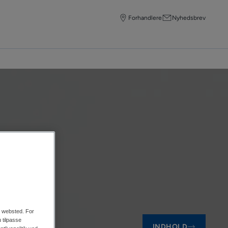
Forhandlere
Nyhedsbrev
ter
.
es websted. For
 tilpasse
INDHOLD