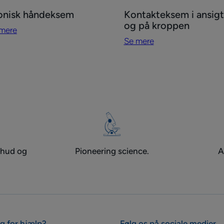
Se
onisk håndeksem
Kontakteksem i ansigt
re
mere
og på kroppen
mere
nisk
Kontakteksem
Se mere
ndeksem
i
ansigtet
og
på
kroppen
 hud og
Pioneering science.
A
g for hjælp?
Følg os på sociale medier