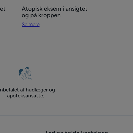
Se
et
Atopisk eksem i ansigtet
mere
og på kroppen
Atopisk
Se mere
eksem
i
ansigtet
og
på
kroppen
nbefalet af hudlæger og
apoteksansatte.