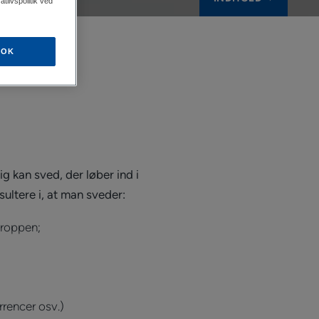
tlivspolitik ved
OK
ig kan sved, der løber ind i
ltere i, at man sveder:
kroppen;
rrencer osv.)