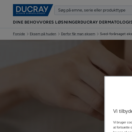
DINE BEHOV
VORES LØSNINGER
DUCRAY DERMATOLOGIS
Forside
Eksem på huden
Derfor får man eksem
Sved-forårsaget ek
Op
Vi tilby
Vi bruger coo
at fortsætte 