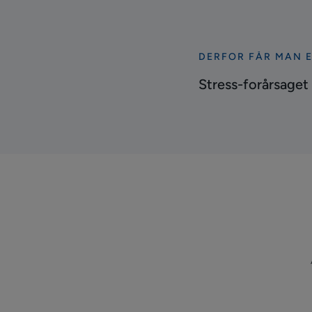
DERFOR FÅR MAN 
Se
mere
Stress-forårsage
Stress-
forårsaget
eksem