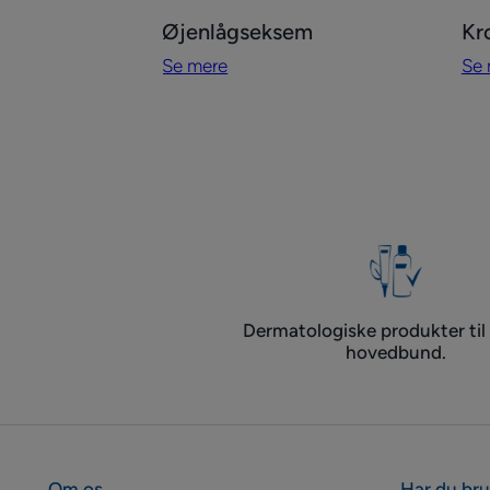
Se
Se
Øjenlågseksem
Kr
mere
me
Se mere
Se 
Øjenlågseksem
Kro
hå
Dermatologiske produkter til
hovedbund.
Om os
Har du bru