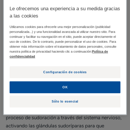
Se trata de un fenómeno natural y esencial para
Le ofrecemos una experiencia a su medida gracias
nuestro organismo. Su función principal es regular la
a las cookies
temperatura corporal para mantenerla a 37 °C.
Utilizamos cookies para ofrecerle una mejor personalización (publicidad
Nuestro cuerpo produce calor de forma natural, pero
personalizada...) y una funcionalidad avanzada al utilizar nuestro sitio. Para
cuando la temperatura interna aumenta, tras un
continuar y facilitar su navegación en el sitio, puede aceptar directamente el
uso de cookies. De lo contrario, puede personalizar el uso de cookies. Para
esfuerzo físico, por ejemplo, el proceso de sudoración
obtener más información sobre el tratamiento de datos personales, consulte
se activa para evitar el sobrecalentamiento.
nuestra política de privacidad haciendo clic a continuación:
Política de
confidencialidad
Constituye, en cierto modo, un sistema de
refrigeración natural.
Configuración de cookies
El hipotálamo, una zona del cerebro, es responsable
OK
de este proceso de termorregulación y actúa como
una especie de termostato central. Cuando la
Sólo lo esencial
temperatura del cuerpo aumenta, se desencadena el
proceso de sudoración a través del sistema nervioso,
activando las glándulas sudoríparas para que