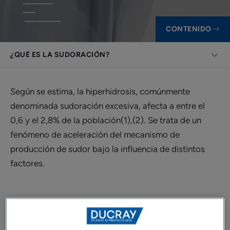
CONTENIDO
¿QUÉ ES LA SUDORACIÓN?
Según se estima, la hiperhidrosis, comúnmente
denominada sudoración excesiva, afecta a entre el
0,6 y el 2,8% de la población(1),(2). Se trata de un
fenómeno de aceleración del mecanismo de
producción de sudor bajo la influencia de distintos
factores.
¿Qué es la sudoración?