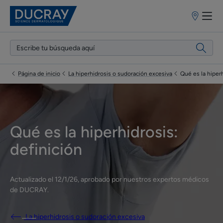
Puntos
de
venta
Página de inicio
La hiperhidrosis o sudoración excesiva
Qué es la hiperh
Qué es la hiperhidrosis:
definición
Actualizado el
12/1/26
, aprobado por
nuestros expertos médicos
de DUCRAY
.
La hiperhidrosis o sudoración excesiva