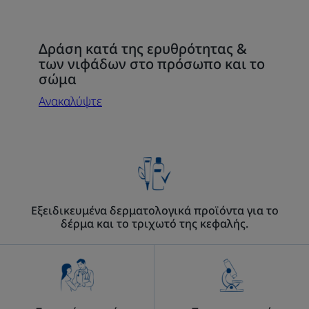
Ανακαλύψτε
Δράση κατά της ερυθρότητας &
Δράση
των νιφάδων στο πρόσωπο και το
κατά
σώμα
της
Ανακαλύψτε
ερυθρότητας
&
των
νιφάδων
στο
πρόσωπο
Εξειδικευμένα δερματολογικά προϊόντα για το
και
δέρμα και το τριχωτό της κεφαλής.
το
σώμα