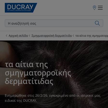
Σημεία
πώλησης
Αρχική σελίδα
Σμηγματορροϊκή δερματίτιδα
τα αίτια της σμηγματορ
τα αίτια της
σμηγματορροϊκής
δερματίτιδας
Ενημερώθηκε στις
26/2/26
, εγκεκριμένο από
οι ιατρικοί μας
ειδικοί της DUCRAY
.