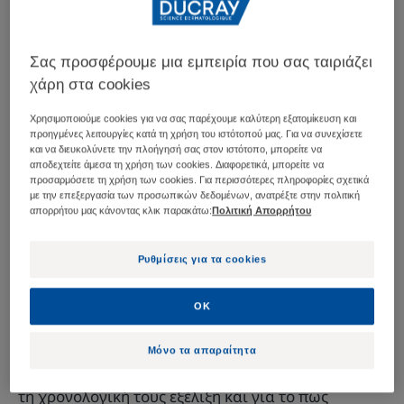
γνωστά. Ποικίλοι παράγοντες μπορούν να
επιδεινώσουν την σμηγματορροϊκή δερματίτιδα ή
Σας προσφέρουμε μια εμπειρία που σας ταιριάζει
να ενεργοποιήσουν μια έξαρση όπως το άγχος,
χάρη στα cookies
κόπωση, υπερβολική εργασία.
Χρησιμοποιούμε cookies για να σας παρέχουμε καλύτερη εξατομίκευση και
προηγμένες λειτουργίες κατά τη χρήση του ιστότοπού μας. Για να συνεχίσετε
και να διευκολύνετε την πλοήγησή σας στον ιστότοπο, μπορείτε να
3 παράγοντες που
αποδεχτείτε άμεσα τη χρήση των cookies. Διαφορετικά, μπορείτε να
προσαρμόσετε τη χρήση των cookies. Για περισσότερες πληροφορίες σχετικά
προκαλούν
με την επεξεργασία των προσωπικών δεδομένων, ανατρέξτε στην πολιτική
απορρήτου μας κάνοντας κλικ παρακάτω:
Πολιτική Απορρήτου
σμηγματορροϊκή
δερματίτιδα έχουν
Ρυθμίσεις για τα cookies
ταυτοποιηθεί
OK
γνωρίζουμε τις αιτίες της σμηγματορροϊκής
Μόνο τα απαραίτητα
δερματίτιδας, αλλά οι επιστήμονες διαφωνούν για
τη χρονολογική τους εξέλιξη και για το πως