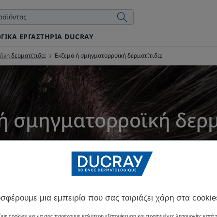
ΓΙΚΆ ΕΡΓΑΣΤΉΡΙΑ DUCRAY
οϊκη δερματίτιδα;
Έκζεμα ή σμηγματορροϊκή δερματίτιδα;
ή σμηγματορροϊκή δερμ
ερώθηκε στις
6/5/26
, εγκεκριμένο από
οι ιατρικοί μας ειδικοί της 
Τι είναι η σμηγματορροϊκη δερματίτιδα;
σφέρουμε μια εμπειρία που σας ταιριάζει χάρη στα cookie
με cookies για να σας παρέχουμε καλύτερη εξατομίκευση και προηγμένες λειτουργίες κατά 