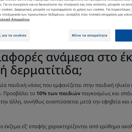
ς. Για να συνεχίσετε και να διευκολύνετε την πλοήγησή σας στον ιστότοπο, μπορείτε να απο
 cookies. Διαφορετικά, μπορείτε να προσαρμόσετε τη χρήση των cookies. Για περισσότερες
ην επεξεργασία των προσωπικών δεδομένων, ανατρέξτε στην πολιτική απορρήτου μας κάνον
ολιτική Απορρήτου
ηγματορροϊκή δερματίτιδα είναι πολλές φορές όμοια με ε
ς για τα cookies
Μόνο τα απαραίτητα
διαφορές ανάμεσα στο έκ
ή δερματίτιδα;
μία παιδική νόσος που εμφανίζεται στην παιδική ηλικία
. Προσβάλει το
10% των παιδιών
παγκοσμίως και σπάνι
ην άλλη, συνήθως αναπτύσσεται μετά την εφηβεία και σ
 το έκζεμα εξ' επαφής χαρακτηρίζονται από ερύθημα ακ