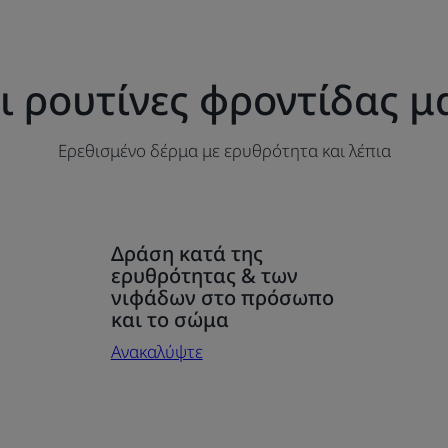
ι ρουτίνες φροντίδας μ
Ερεθισμένο δέρμα με ερυθρότητα και λέπια
Ανακαλύψτε
Δράση κατά της
Δράση
ερυθρότητας & των
κατά
νιφάδων στο πρόσωπο
της
και το σώμα
ερυθρότητας
Ανακαλύψτε
&
των
νιφάδων
στο