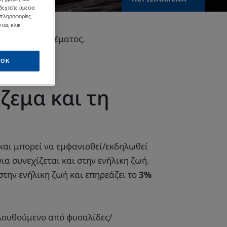
δεχτείτε άμεσα
 πληροφορίες
τας κλικ
κείνα του εκζέματος.
OK
ζεμα και τη
 και μπορεί να εμφανισθεί/εκδηλωθεί
α συνεχίζεται και στην ενήλικη ζωή.
την ενήλικη ζωή και επηρεάζει το
3%
ολουθούμενο από φυσαλίδες/