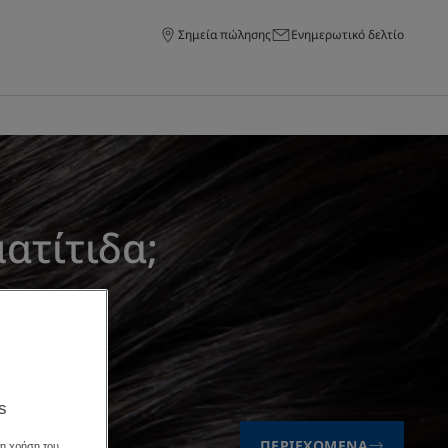
Σημεία πώλησης
Ενημερωτικό δελτίο
ατίτιδα;
DUCRAY
.
s
ΠΕΡΙΕΧΌΜΕΝΑ
τη χρήση του