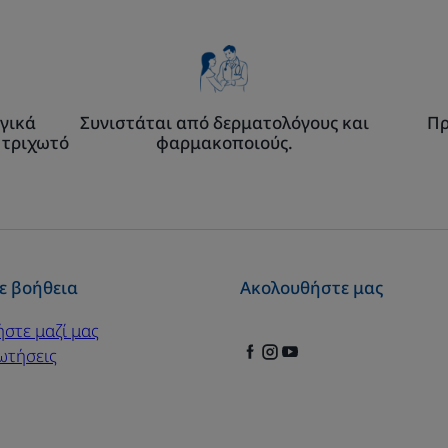
πρόσωπο
και
το
σώμα
γικά
Συνιστάται από δερματολόγους και
Πρ
 τριχωτό
φαρμακοποιούς.
ε βοήθεια
Ακολουθήστε μας
ήστε μαζί μας
ωτήσεις