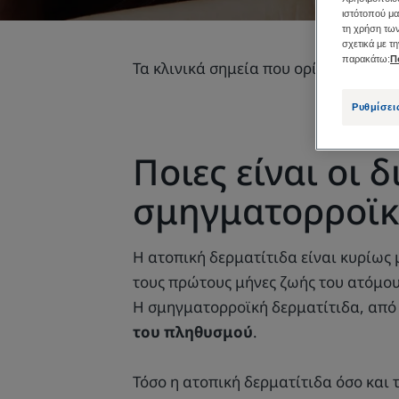
ιστότοπού μα
τη χρήση των
σχετικά με τ
παρακάτω:
Π
Τα κλινικά σημεία που ορίζουν τη σμ
Ρυθμίσει
Ποιες είναι οι 
σμηγματορροϊκ
Η ατοπική δερματίτιδα είναι κυρίως 
τους πρώτους μήνες ζωής του ατόμου
Η σμηγματορροϊκή δερματίτιδα, από τ
του πληθυσμού
.
Τόσο η ατοπική δερματίτιδα όσο και