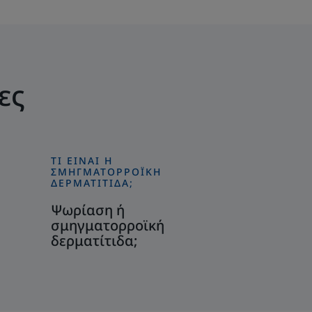
ες
ΤΙ ΕΊΝΑΙ Η
Ανακαλύψτε
ΣΜΗΓΜΑΤΟΡΡΟΪΚΗ
Ψωρίαση
ΔΕΡΜΑΤΊΤΙΔΑ;
ή
Ψωρίαση ή
σμηγματορροϊκή
σμηγματορροϊκή
δερματίτιδα;
δερματίτιδα;