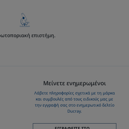
ωτοποριακή επιστήμη.
Εγγραφείτε στο
Ενημερωτικό Δελτίο
μας!
Μείνετε ενημερωμένοι
Λάβετε πληροφορίες σχετικά με τη μάρκα
Θα λαμβάνετε πληροφορίες για τη μάρκα και
και συμβουλές από τους ειδικούς μας με
συμβουλές από τους ειδικούς μας με την εγγραφή
την εγγραφή σας στο ενημερωτικό δελτίο
σας στο ενημερωτικό δελτίο της Ducray.
Ducray.
ΚΆΝΕ ΤΗΝ ΕΓΓΡΑΦΉ ΣΟΥ ΕΔΩ!
ΕΓΓΡΑΦΕΊΤΕ ΣΤΟ