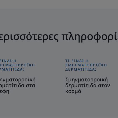
ερισσότερες πληροφορί
 ΕΊΝΑΙ Η
ΤΙ ΕΊΝΑΙ Η
ακαλύψτε
Ανακαλύψτε
ΗΓΜΑΤΟΡΡΟΪΚΗ
ΣΜΗΓΜΑΤΟΡΡΟΪΚΗ
ηγματορροϊκή
Σμηγματορροϊκή
ΡΜΑΤΊΤΙΔΑ;
ΔΕΡΜΑΤΊΤΙΔΑ;
ματίτιδα
δερματίτιδα
ηγματορροϊκή
Σμηγματορροϊκή
α
στον
ρματίτιδα στα
δερματίτιδα στον
έφη
κορμό
έφη
κορμό