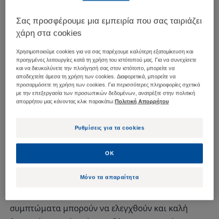
Ποιος είναι ο καλύτερος
Σας προσφέρουμε μια εμπειρία που σας ταιριάζει
τρόπος να
χάρη στα cookies
αντιμετωπίσετε/
Χρησιμοποιούμε cookies για να σας παρέχουμε καλύτερη εξατομίκευση και
καταπολεμήσετε τη
προηγμένες λειτουργίες κατά τη χρήση του ιστότοπού μας. Για να συνεχίσετε
και να διευκολύνετε την πλοήγησή σας στον ιστότοπο, μπορείτε να
σμηγματορροϊκή
αποδεχτείτε άμεσα τη χρήση των cookies. Διαφορετικά, μπορείτε να
προσαρμόσετε τη χρήση των cookies. Για περισσότερες πληροφορίες σχετικά
δερματίτιδα σε
με την επεξεργασία των προσωπικών δεδομένων, ανατρέξτε στην πολιτική
απορρήτου μας κάνοντας κλικ παρακάτω:
Πολιτική Απορρήτου
καθημερινή βάση;
Ρυθμίσεις για τα cookies
Η καταπολέμηση της
σμηγματορροϊκής
δερματίτιδας
είναι αναπόσπαστο μέρος της
OK
καθημερινής ζωής εκείνων που νοσούν, ειδικότερα
Μόνο τα απαραίτητα
αφού πρόκειται για μία χρόνια και
επανεμφανιζόμενη ασθένεια. Ωστόσο, τα
συμπτώματα μπορούν να ελεγχθούν και καλή