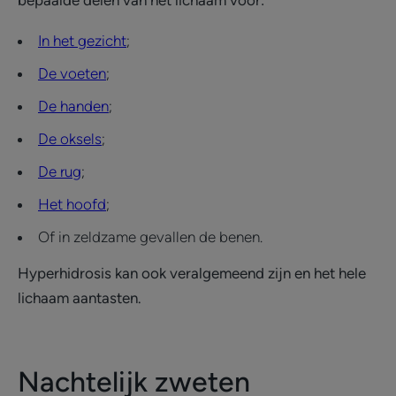
bepaalde delen van het lichaam voor:
In het gezicht
;
De voeten
;
De handen
;
De oksels
;
De rug
;
Het hoofd
;
Of in zeldzame gevallen de benen.
Hyperhidrosis kan ook veralgemeend zijn en het hele
lichaam aantasten.
Nachtelijk zweten