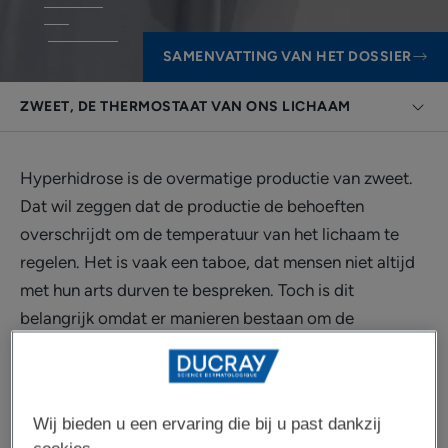
SAMENVATTING VAN HET DOSSIER
ZWEET, DE THERMOSTAAT VAN ONS LICHAAM
Hyperhidrose is de overmatige productie van zweet.
Dat wil zeggen dat de productie de behoeften
overschrijdt om de temperatuur van het lichaam te
regelen. Het is vaak een taboe, dat mensen niet altijd
met hun arts durven te bespreken. Toch is dit
belangrijk omdat er manieren bestaan om de
zweetproductie onder controle te houden en de
gevolgen van overmatig zweten in het dagelijks leven
te verminderen.
Wij bieden u een ervaring die bij u past dankzij