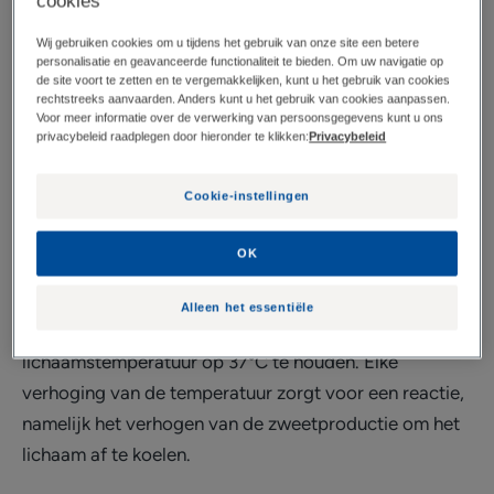
cookies
Zweet, de thermostaat van
Wij gebruiken cookies om u tijdens het gebruik van onze site een betere
personalisatie en geavanceerde functionaliteit te bieden. Om uw navigatie op
ons lichaam
de site voort te zetten en te vergemakkelijken, kunt u het gebruik van cookies
rechtstreeks aanvaarden. Anders kunt u het gebruik van cookies aanpassen.
Voor meer informatie over de verwerking van persoonsgegevens kunt u ons
privacybeleid raadplegen door hieronder te klikken:
Privacybeleid
Transpiratie is een volkomen natuurlijk en essentieel
verschijnsel van ons lichaam. Het stelt ons in staat af
Cookie-instellingen
te koelen wanneer onze lichaamstemperatuur stijgt bij
lichamelijke activiteiten of warm weer. De
OK
hypothalamus, een klier die zich in onze hersenen
bevindt, is het controlecentrum van onze
Alleen het essentiële
lichaamstemperatuur. Zijn rol is onze
lichaamstemperatuur op 37°C te houden. Elke
verhoging van de temperatuur zorgt voor een reactie,
namelijk het verhogen van de zweetproductie om het
lichaam af te koelen.