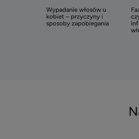
włosów
wzr
Wypadanie włosów u
Fa
u
wło
kobiet – przyczyny i
cz
kobiet
czy
sposoby zapobiegania
in
–
naj
wł
przyczyny
inf
i
o
sposoby
cyk
zapobiegania
życ
wł
N