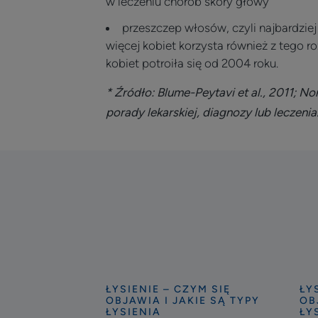
w leczeniu chorób skóry głowy
przeszczep włosów, czyli najbardziej
więcej kobiet korzysta również z tego ro
kobiet potroiła się od 2004 roku.
* Źródło: Blume-Peytavi et al., 2011; 
porady lekarskiej, diagnozy lub leczeni
ŁYSIENIE – CZYM SIĘ
ŁY
Odkryj
Odk
OBJAWIA I JAKIE SĄ TYPY
OB
Wypadanie
Fa
ŁYSIENIA
ŁY