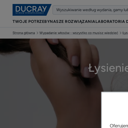
TWOJE POTRZEBY
NASZE ROZWIĄZANIA
LABORATORIA 
Strona główna
Wypadanie włosów - wszystko co musisz wiedzieć
Łys
Łysienie
Zaktua
Oferujem