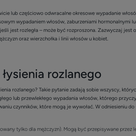
icie lub częściowo odwracalne okresowe wypadanie włosów,
sowym wypadaniem włosów, zaburzeniami hormonalnymi lub 
jeśli jest rozległa – może być rozproszona. Zazwyczaj jes
ężczyzn oraz wierzchołka i linii włosów u kobiet.
łysienia rozlanego
sienia rozlanego? Takie pytanie zadają sobie wszyscy, który
agłego lub przewlekłego wypadania włosów, którego przyczy
owaniu czynników, które mogą je wywołać. W odniesieniu d
wowany tylko dla mężczyzn). Mogą być przepisywane przez l