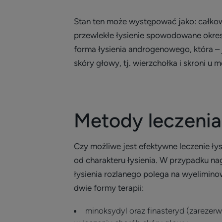
Stan ten może występować jako: całkow
przewlekłe łysienie spowodowane okre
forma łysienia androgenowego, która – 
skóry głowy, tj. wierzchołka i skroni u m
Metody leczenia 
Czy możliwe jest efektywne leczenie ły
od charakteru łysienia. W przypadku n
łysienia rozlanego polega na wyelimin
dwie formy terapii:
minoksydyl oraz finasteryd (zarezer