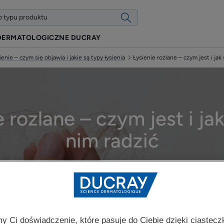
DERMATOLOGICZNE DUCRAY
ienie – czym się objawia i jakie są typy łysienia
Łysienie rozlane – czym jest i jak
 rozlane – czym jest i ja
nim radzić
lizowano dnia
10.02.2026
, zatwierdzone przez
nasi medyczni eksperci
Łysienie – czym się objawia i jakie są typy łysienia
y Ci doświadczenie, które pasuje do Ciebie dzięki ciastec