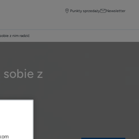
Punkty sprzedaży
Newsletter
 sobie z nim radzić
k sobie z
 DUCRAY
.
zkom