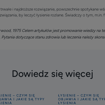
 trwałe i najdroższe rozwiązanie, powszechnie spotykane wśr
związania, by leczyć łysienie rozlane. Świadczy o tym, m.in.
Norwood, 1975
Celem artykułów jest promowanie wiedzy na t
a. Pytania dotyczące stanu zdrowia lub leczenia należy skon
Dowiedz się więcej
SIENIE – CZYM SIĘ
ŁYSIENIE – CZYM SIĘ
ryj
Odkryj
JAWIA I JAKIE SĄ TYPY
OBJAWIA I JAKIE SĄ TY
zy
Miejscowe
SIENIA
ŁYSIENIA