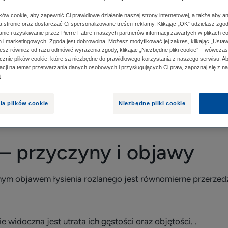
ów cookie, aby zapewnić Ci prawidłowe działanie naszej strony internetowej, a także aby a
 stronie oraz dostarczać Ci spersonalizowane treści i reklamy. Klikając „OK” udzielasz zgo
ie i uzyskiwanie przez Pierre Fabre i naszych partnerów informacji zawartych w plikach c
E – PRZYCZYNY I OBJAWY
METODY LECZENIA ŁYS
h i marketingowych. Zgoda jest dobrowolna. Możesz modyfikować jej zakres, klikając „Ustaw
esz również od razu odmówić wyrażenia zgody, klikając „Niezbędne pliki cookie” – wówcza
znie plików cookie, które są niezbędne do prawidłowego korzystania z naszego serwisu. 
macji na temat przetwarzania danych osobowych i przysługujących Ci praw, zapoznaj się z n
i
jawia się nadmierną utratą włosów na całej głowie. Jakie są
zytaj nasz artykuł i poznaj odpowiedzi na te i wiele innych
ia plików cookie
Niezbędne pliki cookie
 – przyczyny i objawy
nym objawem łysienia rozlanego jest równomierne przerzedz
e widoczna jest utrata ich gęstości oraz objętości. .