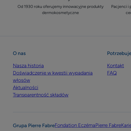
Od 1930 roku oferujemy innowacyjne produkty
Pacjenci i
dermokosmetyczne
ce
O nas
Potrzebuj
Nasza historia
Kontakt
Doświadczenie w kwestii wypadania
FAQ
włosów
Aktualności
Transparentność składów
Fondation Eczéma
Pierre Fabre
Kari
Grupa Pierre Fabre