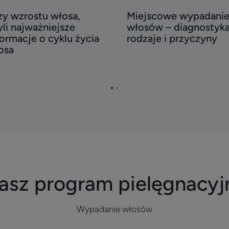
ostu
wypadanie
zy wzrostu włosa,
Miejscowe wypadani
sa,
włosów
yli najważniejsze
włosów – diagnostyka
li
–
formacje o cyklu życia
rodzaje i przyczyny
ważniejsze
diagnostyka,
osa
ormacje
rodzaje
i
lu
przyczyny
Przejdź
Przejdź
ia
do
do
osa
strony
strony
1
2
asz program pielęgnacyj
Wypadanie włosów