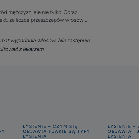
ód mężczyzn, ale nie tylko. Coraz
 fakt, że liczba przeszczepów włosów u
emat wypadania włosów. Nie zastępuje
sultować z lekarzem.
ŁYSIENIE – CZYM SIĘ
ŁYSIENIE –
Odkryj
Odkryj
PY
OBJAWIA I JAKIE SĄ TYPY
OBJAWIA I 
Wypadanie
Sezonowe
ŁYSIENIA
ŁYSIENIA