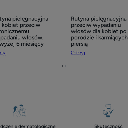
ryj
Odkryj
tyna pielęgnacyjna
Rutyna pielęgnacyjna
tyna
Rutyna
a kobiet przeciw
przeciw wypadaniu
lęgnacyjna
pielęgnacyjna
ronicznemu
włosów dla kobiet po
przeciw
padaniu włosów,
porodzie i karmiących
iet
wypadaniu
wyżej 6 miesięcy
piersią
eciw
włosów
ryj
Odkryj
ronicznemu
dla
padaniu
kobiet
Przejdź
Przejdź
osów,
po
do
do
wyżej
porodzie
strony
strony
1
2
i
sięcy
karmiących
piersią
dczenie dermatologiczne
Skuteczność