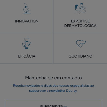
item
item
item
1
2
3
INNOVATION
EXPERTISE
DERMATOLÓGICA
EFICÁCIA
QUOTIDIANO
Mantenha-se em ​contacto
Receba novidades e dicas dos nossos especialistas ao
subscrever a newsletter Ducray.
SUBSCREVER