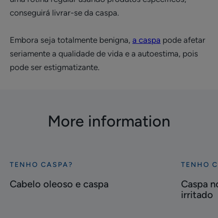
conseguirá livrar-se da caspa.
Embora seja totalmente benigna,
a caspa
pode afetar
seriamente a qualidade de vida e a autoestima, pois
pode ser estigmatizante.
More information
TENHO CASPA?
TENHO C
Descubra
Descubra
Cabelo
Caspa
Cabelo oleoso e caspa
Caspa n
oleoso
no
irritado
e
couro
caspa
cabeludo