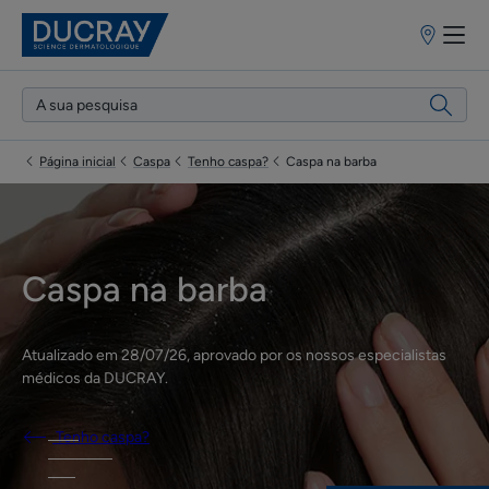
Pontos
de
venda
Página inicial
Caspa
Tenho caspa?
Caspa na barba
Caspa na barba
Atualizado em
28/07/26
, aprovado por
os nossos especialistas
médicos da DUCRAY
.
Tenho caspa?