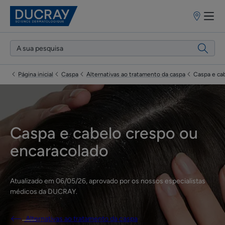
Pontos
de
venda
Página inicial
Caspa
Alternativas ao tratamento da caspa
Caspa e ca
Caspa e cabelo crespo ou
encaracolado
Atualizado em
06/05/26
, aprovado por
os nossos especialistas
médicos da DUCRAY
.
Alternativas ao tratamento da caspa