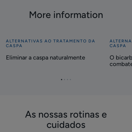
More information
ALTERNATIVAS AO TRATAMENTO DA
ALTERNA
Descubra
Descubra
CASPA
CASPA
Eliminar
O
Eliminar a caspa naturalmente
O bicarb
a
bicarbona
combate
caspa
de
naturalmente
sódio
é
Ir
Ir
Ir
Ir
eficaz
para
para
para
para
o
o
o
o
para
item
item
item
item
combater
1
2
3
4
a
As nossas rotinas e
caspa?
cuidados