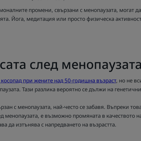
рмоналните промени, свързани с менопаузата, могат д
ията. Йога, медитация или просто физическа активност
сата след менопаузат
 косопад при жените над 50-годишна възраст
, но не в
паузата. Тази разлика вероятно се дължи на генетичн
рзан с менопаузата, най-често се забавя. Въпреки това
ед менопаузата, е възможно промяната в качеството на
ава да изтънява с напредването на възрастта.