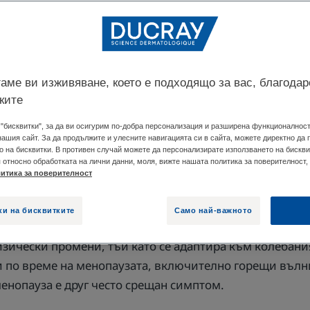
ЗАТА?
КАК ДА СПРЕМ КОСОПАДА, ПРИЧИНЕН
аме ви изживяване, което е подходящо за вас, благодар
 чувствителен към хормоналните промени в организм
ките
ри жените, оказва влияние върху качеството и растежа
"бисквитки", за да ви осигурим по-добра персонализация и разширена функционалност,
нашия сайт. За да продължите и улесните навигацията си в сайта, можете директно да
о на бисквитки. В противен случай можете да персонализирате използването на бискви
относно обработката на лични данни, моля, вижте нашата политика за поверителност, 
итика за поверителност
ада по време на меноп
ки на бисквитките
Само най-важното
н процес, който всички жени преживяват в определен 
зически промени, тъй като се адаптира към колебани
 по време на менопаузата, включително горещи вълни
енопауза е друг често срещан симптом.