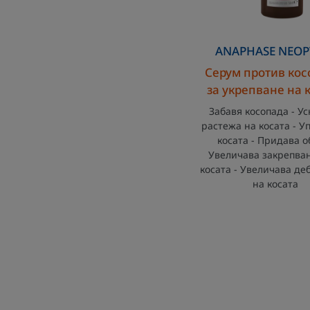
косат
ANAPHASE
NEOP
Серум против кос
за укрепване на 
Забавя косопада - У
растежа на косата - У
косата - Придава о
Увеличава закрепва
косата - Увеличава де
на косата