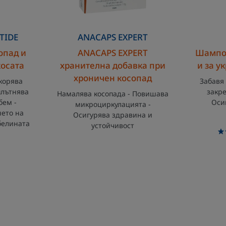
а
TIDE
ANACAPS
EXPERT
опад и
ANACAPS EXPERT
Шампоа
косата
хранителна добавка при
и за у
хроничен косопад
скорява
Забавя
плътнява
закре
Намалява косопада - Повишава
бем -
Оси
микроциркулацията -
нето на
Осигурява здравина и
белината
устойчивост