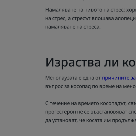
Намаляване на нивото на стрес: хо
на стрес, а стресът влошава алопец
намаляване на стреса.
Израства ли ко
Менопаузата е една от
причините за
въпрос за косопад по време на мено
С течение на времето косопадът, свъ
прогестерон не се възстановяват сл
да установят, че косата им продълж