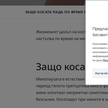
ЗАЩО КОСАТА ПАДА ПО ВРЕМЕ НА МЕНОПАУ
Предлаг
Жизненият цикъл на косъма е много
бисквит
настъпва по време на менопаузата п
Използваме 
използвате 
използванет
информация 
по-долу:
Пол
Защо косата п
Настрой
Менопаузата е естествен биологиче
период тялото претърпява много фи
жени изпитват неприятни симптоми
безсъние. Косопадът при жените в м