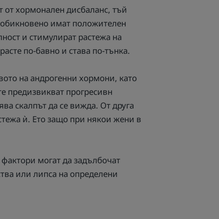
ат от хормонален дисбаланс, тъй
ни обикновено имат положителен
лност и стимулират растежа на
расте по-бавно и става по-тънка.
вото на андрогенни хормони, като
те предизвикват прогресивн
ва скалпът да се вижда. От друга
стежа ѝ. Ето защо при някои жени в
 фактори могат да задълбочат
ства или липса на определени