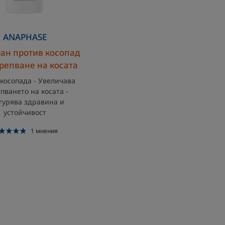
косата
ANAPHASE
н против косопад
крепване на косата
 косопада - Увеличава
пването на косата -
гурява здравина и
устойчивост
1
мнения