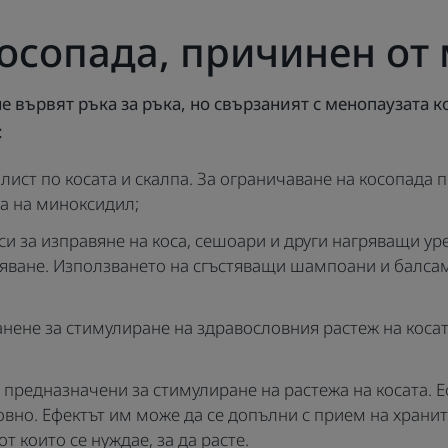
косопада, причинен от
не вървят ръка за ръка, но свързаният с менопаузата 
:
лист по косата и скалпа. За ограничаване на косопада
а на миноксидил;
и за изправяне на коса, сешоари и други нагряващи уре
тяване. Използването на сгъстяващи шампоани и балс
нене за стимулиране на здравословния растеж на косат
предназначени за стимулиране на растежа на косата. Еф
овно. Ефектът им може да се допълни с прием на хранит
т които се нуждае, за да расте.