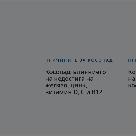
ПРИЧИНИТЕ ЗА КОСОПАД
ПР
Открийте
От
Косопад:
Ко
Косопад: влиянието
Ко
влиянието
дъ
на недостига на
на
на
се
желязо, цинк,
ко
витамин D, C и B12
недостига
на
на
стр
желязо,
ре
цинк,
ко
витамин
D,