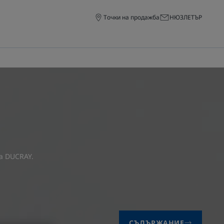
Точки на продажба
НЮЗЛЕТЪР
а DUCRAY
.
СЪДЪРЖАНИЕ