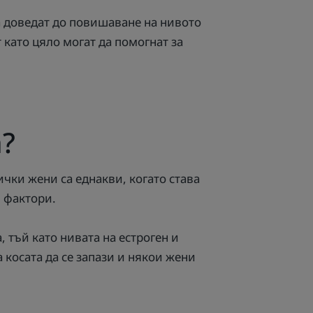
а доведат до повишаване на нивото
 като цяло могат да помогнат за
а?
сички жени са еднакви, когато става
и фактори.
, тъй като нивата на естроген и
 косата да се запази и някои жени