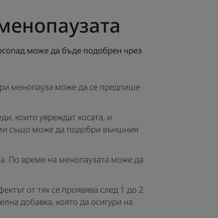
 менопаузата
косопад може да бъде подобрен чрез
 при менопауза може да се предпише
ди, които увреждат косата, и
ами също може да подобри външния
а. По време на менопаузата може да
ектът от тях се проявява след 1 до 2
елна добавка, която да осигури на