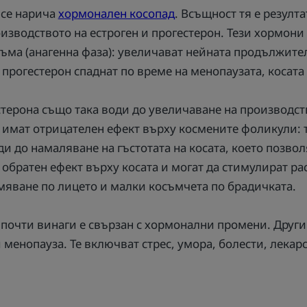
 се нарича
хормонален косопад
. Всъщност тя е резулт
роизводството на естроген и прогестерон. Тези хормо
съма (анагенна фаза): увеличават нейната продължите
 прогестерон спаднат по време на менопаузата, косата 
стерона също така води до увеличаване на производст
 имат отрицателен ефект върху космените фоликули: 
и до намаляване на гъстотата на косата, което позволя
обратен ефект върху косата и могат да стимулират ра
мяване по лицето и малки косъмчета по брадичката.
 почти винаги е свързан с хормонални промени. Други
 менопауза. Те включват стрес, умора, болести, лекар