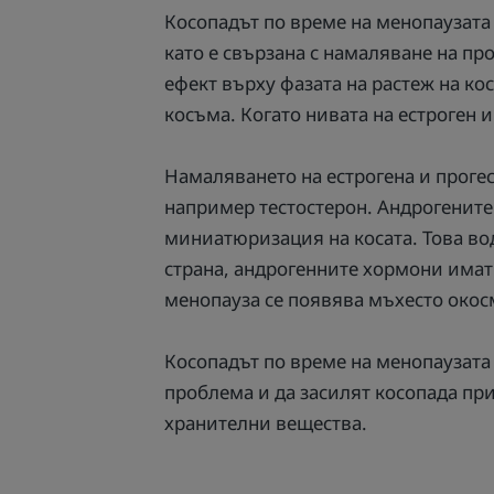
Косопадът по време на менопаузата
като е свързана с намаляване на п
ефект върху фазата на растеж на ко
косъма. Когато нивата на естроген и
Намаляването на естрогена и проге
например тестостерон. Андрогените
миниатюризация на косата. Това вод
страна, андрогенните хормони имат 
менопауза се появява мъхесто окос
Косопадът по време на менопаузата
проблема и да засилят косопада при
хранителни вещества.