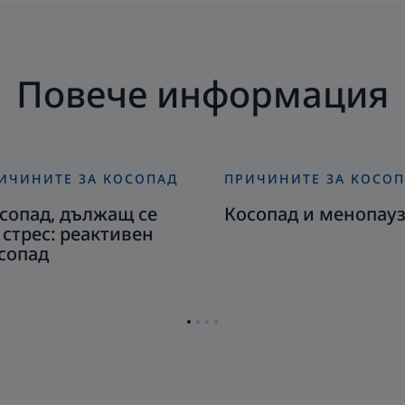
Повече информация
ИЧИНИТЕ ЗА КОСОПАД
ПРИЧИНИТЕ ЗА КОСО
крийте
Открийте
сопад,
Косопад
сопад, дължащ се
Косопад и менопау
лжащ
и
 стрес: реактивен
менопауза
сопад
ес:
активен
Отидете
Отидете
Отидете
Отидете
сопад
на
на
на
на
страница
страница
страница
страница
1
2
3
4