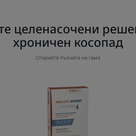
е целенасочени реше
хроничен косопад
Открийте пълната ни гама
ANACAPS
в
EXPERT
ад
хранителна
добавка
при
ване
хроничен
косопад