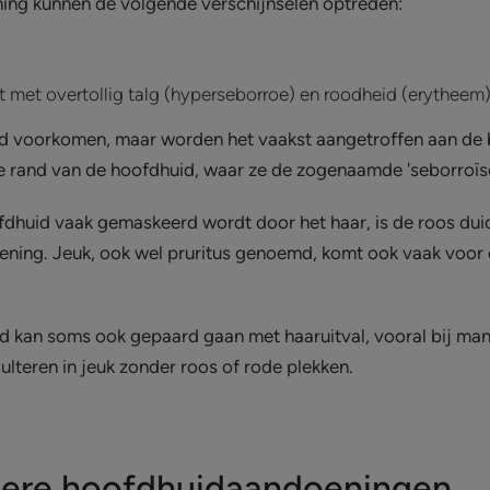
ning kunnen de volgende verschijnselen optreden:
t met overtollig talg (hyperseborroe) en roodheid (erytheem)
id voorkomen, maar worden het vaakst aangetroffen aan de 
de rand van de hoofdhuid, waar ze de zogenaamde 'seborroïs
huid vaak gemaskeerd wordt door het haar, is de roos duide
g. Jeuk, ook wel pruritus genoemd, komt ook vaak voor en 
d kan soms ook gepaard gaan met haaruitval, vooral bij man
ulteren in jeuk zonder roos of rode plekken.
ndere hoofdhuidaandoeningen