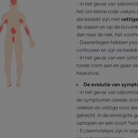
- in het geval van seborro
het om kleine rode vlekjes
die bedekt zijn met
vettige
de slapen en op de bovenk
dan naar de nek, het voorh
- Daarentegen hebben psor
contouren en zijn ze bedekt
- In het geval van een sch
ronde vorm aan en gaan ze
haaruitval.
De evolutie van symp
- in het geval van seborro
de symptomen steeds zichtb
vlekken en vettige roos di
gehecht. In de ernstigste g
ophopen en een soort 'helm
- Eczeemvlekjes zijn in te