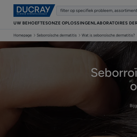
UW BEHOEFTES
ONZE OPLOSSINGEN
LABORATOIRES DE
Homepage
Seborroïsche dermatitis
Wat is seborroïsche dermatitis?
Seborroï
o
Bij