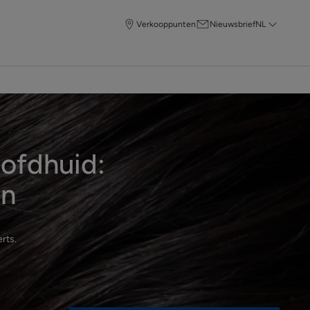
Verkooppunten
Nieuwsbrief
NL
oofdhuid:
en
rts
.