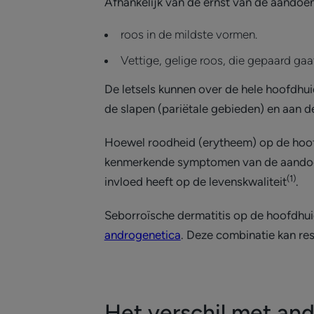
Afhankelijk van de ernst van de aandoe
roos in de mildste vormen.
Vettige, gelige roos, die gepaard gaa
De letsels kunnen over de hele hoofdhu
de slapen (pariëtale gebieden) en aan 
Hoewel roodheid (erytheem) op de hoofd
kenmerkende symptomen van de aandoenin
(1)
invloed heeft op de levenskwaliteit
.
Seborroïsche dermatitis op de hoofdhui
androgenetica
. Deze combinatie kan res
Het verschil met a