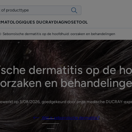
RMATOLOGIQUES DUCRAY
DIAGNOSETOOL
Seborroïsche dermatitis op de hoofdhuid: oorzaken en behandelingen
sche dermatitis op de h
orzaken en behandeling
gewerkt op
3/08/2026
, goedgekeurd door
onze medische DUCRAY-expe
Wat is seborroïsche dermatitis?