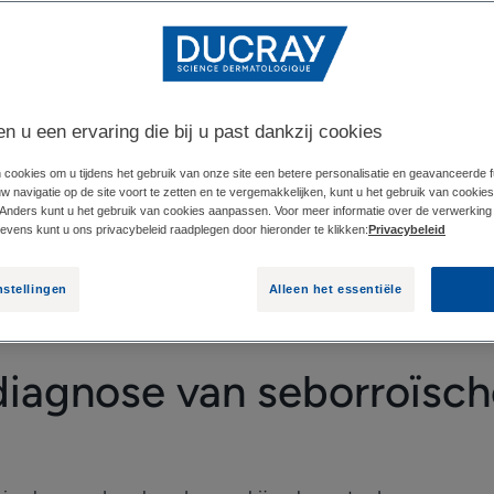
 DERMATITIS OP DE HOOFDHUID
SEBORROÏSCHE 
en u een ervaring die bij u past dankzij cookies
id is de meest voorkomende vorm van de aandoening. In mee
 cookies om u tijdens het gebruik van onze site een betere personalisatie en geavanceerde fun
 navigatie op de site voort te zetten en te vergemakkelijken, kunt u het gebruik van cookie
dhuid aangetast. Hoe kunt u het herkennen en onderscheid
Anders kunt u het gebruik van cookies aanpassen. Voor meer informatie over de verwerking
rband tussen seborroïsche dermatitis op de hoofdhuid en haar
vens kunt u ons privacybeleid raadplegen door hieronder te klikken:
Privacybeleid
nstellingen
Alleen het essentiële
agnose van seborroïsche