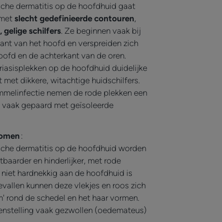
ïsche dermatitis op de hoofdhuid gaat
 met
slecht gedefinieerde contouren
,
, gelige schilfers
. Ze beginnen vaak bij
ant van het hoofd en verspreiden zich
oofd en de achterkant van de oren.
iasisplekken op de hoofdhuid duidelijke
 met dikkere, witachtige huidschilfers.
immelinfectie nemen de rode plekken een
 vaak gepaard met geïsoleerde
tomen
:
ïsche dermatitis op de hoofdhuid worden
aarder en hinderlijker, met rode
e niet hardnekkig aan de hoofdhuid is
evallen kunnen deze vlekjes en roos zich
' rond de schedel en het haar vormen.
genstelling vaak gezwollen (oedemateus)