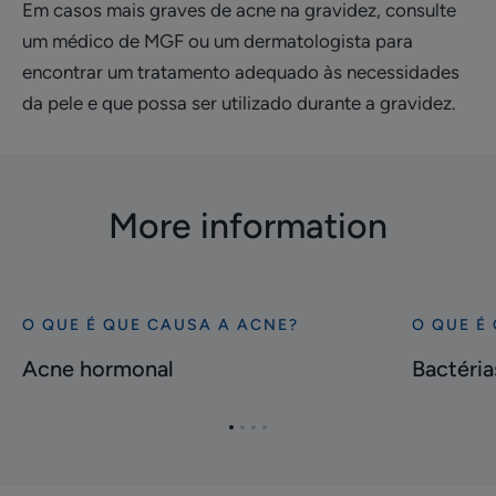
Em casos mais graves de acne na gravidez, consulte
um médico de MGF ou um dermatologista para
encontrar um tratamento adequado às necessidades
da pele e que possa ser utilizado durante a gravidez.
More information
O QUE É QUE CAUSA A ACNE?
O QUE É
Descubra
Descubra
Acne
Bactérias:
Acne hormonal
Bactéria
hormonal
Cutibacte
acnes
Ir
Ir
Ir
Ir
para
para
para
para
o
o
o
o