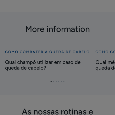
More information
COMO COMBATER A QUEDA DE CABELO
COMO CO
Descubra
Descubra
Qual
Qual
Qual champô utilizar em caso de
Qual mé
champô
médico
queda de cabelo?
queda d
utilizar
consultar
em
em
Ir
Ir
Ir
Ir
Ir
Ir
caso
caso
para
para
para
para
para
para
de
de
o
o
o
o
o
o
queda
queda
item
item
item
item
item
item
1
2
3
4
5
6
de
de
As nossas rotinas e
cabelo?
cabelo?