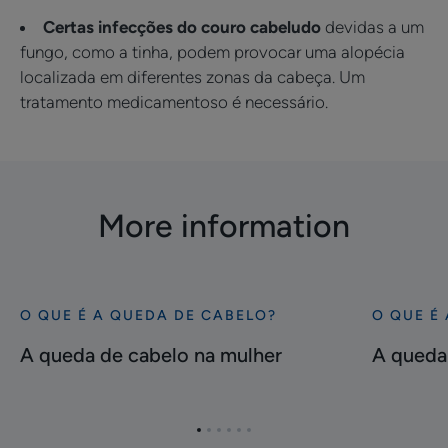
Certas infecções do couro cabeludo
devidas a um
fungo, como a tinha, podem provocar uma alopécia
localizada em diferentes zonas da cabeça. Um
tratamento medicamentoso é necessário.
More information
O QUE É A QUEDA DE CABELO?
O QUE É
Descubra
Descubra
A
A
A queda de cabelo na mulher
A queda
queda
queda
de
de
cabelo
cabelo
Ir
Ir
Ir
Ir
Ir
Ir
na
difusa