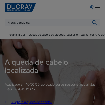
Pontos
de
venda
Página inicial
Queda de cabelo ou alopecia: causas e tratamentos
O qu
A queda de cabelo
localizada
Atualizado em
10/02/26
, aprovado por
os nossos especialistas
médicos da DUCRAY
.
O que é a queda de cabelo?