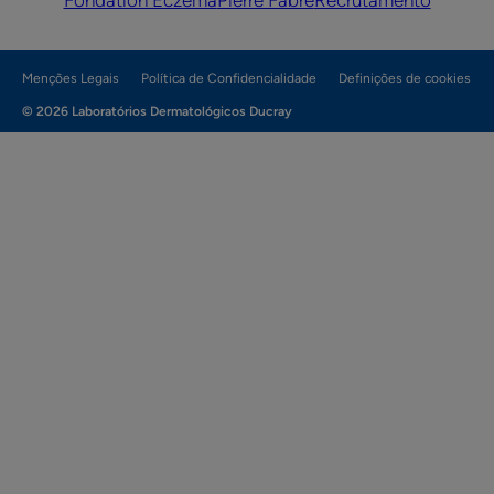
Fondation Eczéma
Pierre Fabre
Recrutamento
Menções Legais
Política de Confidencialidade
Definições de cookies
© 2026 Laboratórios Dermatológicos Ducray