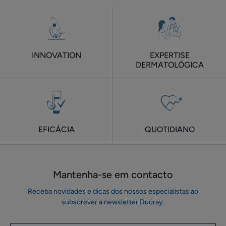
o
o
o
o
o
de
item
item
item
item
item
1
2
3
4
5
6
meses
INNOVATION
EXPERTISE
DERMATOLÓGICA
EFICÁCIA
QUOTIDIANO
Mantenha-se em ​contacto
Receba novidades e dicas dos nossos especialistas ao
subscrever a newsletter Ducray.