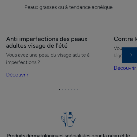
Peaux grasses ou à tendance acnéique
Découvrir
Découvrir
Anti imperfections des peaux
Contre 
Anti
Contre
adultes visage de l'été
Vous avez
imperfections
les
Vous avez une peau du visage adulte à
légère ou
des
boutons
imperfections ?
peaux
Découvrir
adultes
Découvrir
visage
de
Aller
Aller
Aller
Aller
Aller
Aller
Aller
l'été
à
à
à
à
à
à
à
l'item
l'item
l'item
l'item
l'item
l'item
l'item
1
2
3
4
5
6
7
Produits dermatologiques spécialistes pour la peau et le