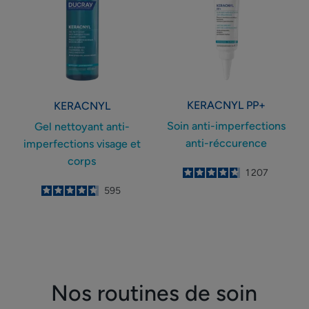
imperfections
anti-
visage
réccurence
et
corps
KERACNYL
PP+
KERACNYL
Soin anti-imperfections
Gel nettoyant anti-
anti-réccurence
imperfections visage et
corps
4.8
/
5
1 207
-
4.7
/
5
595
-
Nos routines de soin