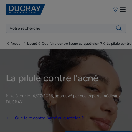
Points
de
vente
Accueil
L'acné
Que faire contre l’acné au quotidien ?
La pilule contre
La pilule contre l'acné
Mise à jour le
14/07/2026
, approuvé par
nos experts médicaux
DUCRAY
.
Que faire contre l’acné au quotidien ?