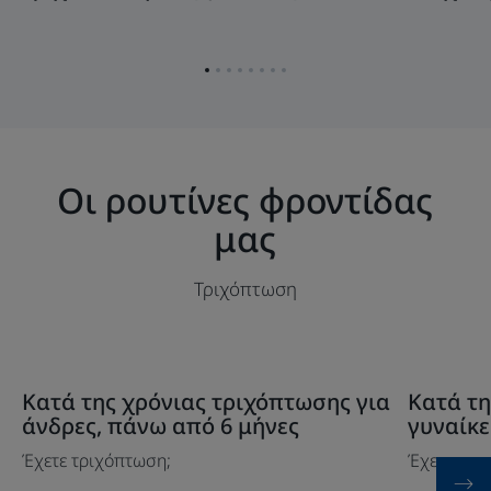
στις
τριχόπτω
γυναίκες
Go
Go
Go
Go
Go
Go
Go
Go
to
to
to
to
to
to
to
to
item
item
item
item
item
item
item
item
1
2
3
4
5
6
7
8
Οι ρουτίνες φροντίδας
μας
Τριχόπτωση
Ανακαλύψτε
Ανακαλύψ
Κατά της χρόνιας τριχόπτωσης για
Κατά τη
Κατά
Κατά
άνδρες, πάνω από 6 μήνες
γυναίκε
της
της
Έχετε τριχόπτωση;
Έχετε τρι
χρόνιας
χρόνιας