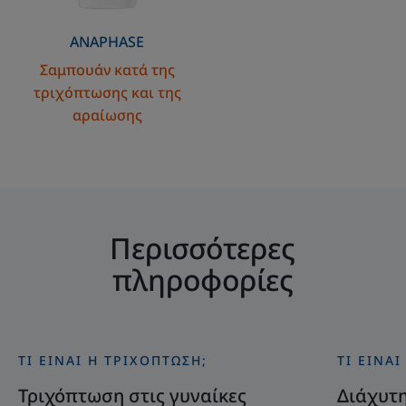
ANAPHASE
Σαμπουάν κατά της
τριχόπτωσης και της
αραίωσης
Περισσότερες
πληροφορίες
ΤΙ ΕΊΝΑΙ Η ΤΡΙΧΌΠΤΩΣΗ;
ΤΙ ΕΊΝΑΙ
Ανακαλύψτε
Ανακαλύψ
Τριχόπτωση
Διάχυτη
Τριχόπτωση στις γυναίκες
Διάχυτ