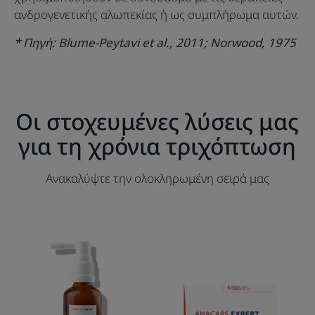
ανδρογενετικής αλωπεκίας ή ως συμπλήρωμα αυτών.
* Πηγή: Blume-Peytavi et al., 2011; Norwood, 1975
Οι στοχευμένες λύσεις μας
για τη χρόνια τριχόπτωση
Ανακαλύψτε την ολοκληρωμένη σειρά μας
Ορός
Συμπλήρωμα
που
διατροφής
δρα
κατά
της