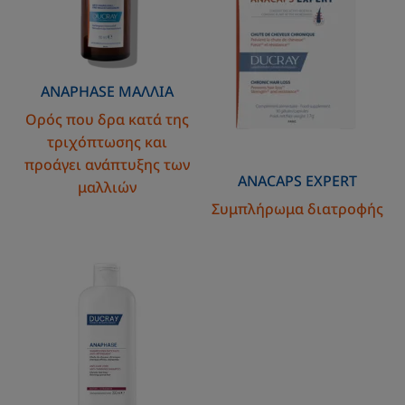
τριχόπτωσης
και
προάγει
ανάπτυξης
ANAPHASE
ΜΑΛΛΙΆ
των
Ορός που δρα κατά της
μαλλιών
τριχόπτωσης και
προάγει ανάπτυξης των
ANACAPS
EXPERT
μαλλιών
Συμπλήρωμα διατροφής
Σαμπουάν
κατά
της
τριχόπτωσης
και
της
αραίωσης