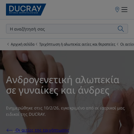
Σημεία
πώλησης
Αρχική σελίδα
Τριχόπτωση ή αλωπεκία: αιτίες και θεραπείες
Οι αιτί
Ανδρογενετική αλωπεκία
σε γυναίκες και άνδρες
Ενημερώθηκε στις
10/2/26
, εγκεκριμένο από
οι ιατρικοί μας
ειδικοί της DUCRAY
.
Οι αιτίες της τριχόπτωσης