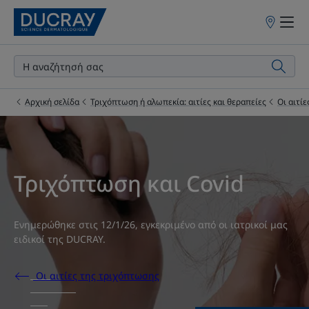
Σημεία
πώλησης
Αρχική σελίδα
Τριχόπτωση ή αλωπεκία: αιτίες και θεραπείες
Οι αιτί
Τριχόπτωση και Covid
Ενημερώθηκε στις
12/1/26
, εγκεκριμένο από
οι ιατρικοί μας
ειδικοί της DUCRAY
.
Οι αιτίες της τριχόπτωσης