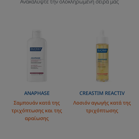
Ανακαλύψτε την ολοκληρωμένη σειρά μας
Σαμπουάν
Λοσιόν
κατά
αγωγής
της
κατά
τριχόπτωσης
της
και
τριχόπτωσης
της
αραίωσης
ANAPHASE
CREASTIM
REACTIV
Σαμπουάν κατά της
Λοσιόν αγωγής κατά της
τριχόπτωσης και της
τριχόπτωσης
αραίωσης
Συμπλήρωμα