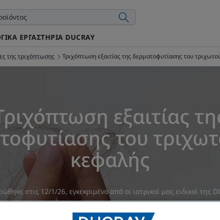
ΓΙΚΆ ΕΡΓΑΣΤΉΡΙΑ DUCRAY
ίες της τριχόπτωσης
Τριχόπτωση εξαιτίας της δερματοφυτίασης του τριχωτο
Τριχόπτωση εξαιτίας τη
τοφυτίασης του τριχωτ
κεφαλής
ρώθηκε στις
12/1/26
, εγκεκριμένο από
οι ιατρικοί μας ειδικοί της 
Οι αιτίες της τριχόπτωσης