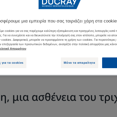
σφέρουμε μια εμπειρία που σας ταιριάζει χάρη στα cookie
ΤΟΎ ΤΗΣ ΚΕΦΑΛΉΣ
ΠΏΣ ΜΠΟΡΕΊΤΕ ΝΑ ΑΠΟΦΎΓΕ
με cookies για να σας παρέχουμε καλύτερη εξατομίκευση και προηγμένες λειτουργίες κατά 
ς. Για να συνεχίσετε και να διευκολύνετε την πλοήγησή σας στον ιστότοπο, μπορείτε να απο
 cookies. Διαφορετικά, μπορείτε να προσαρμόσετε τη χρήση των cookies. Για περισσότερες
ην επεξεργασία των προσωπικών δεδομένων, ανατρέξτε στην πολιτική απορρήτου μας κάνον
ολιτική Απορρήτου
 του τριχοθυλακίου στο τριχωτό της κεφαλής που προκα
 Όσον αφορά τα μαλλιά, η δερματοφυτίαση είναι υπεύθυ
ς για τα cookies
Μόνο τα απαραίτητα
ηλη θεραπεία στις περισσότερες περιπτώσεις.
, μια ασθένεια του τρι