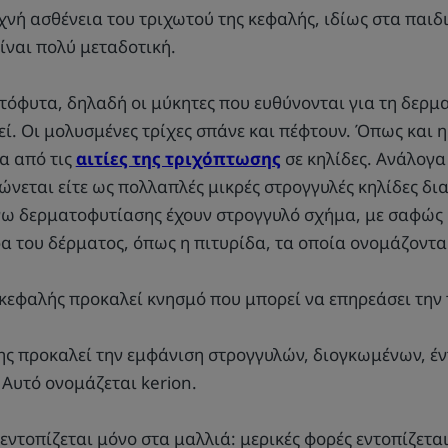
νή ασθένεια του τριχωτού της κεφαλής, ιδίως στα παιδ
ίναι πολύ μεταδοτική.
τόφυτα, δηλαδή οι μύκητες που ευθύνονται για τη δερμ
εί. Οι μολυσμένες τρίχες σπάνε και πέφτουν. Όπως και 
ία από τις
αιτίες της τριχόπτωσης
σε κηλίδες. Ανάλογα
νεται είτε ως πολλαπλές μικρές στρογγυλές κηλίδες δια
όγω δερματοφυτίασης έχουν στρογγυλό σχήμα, με σαφώς
α του δέρματος, όπως η πιτυρίδα, τα οποία ονομάζονται
κεφαλής προκαλεί κνησμό που μπορεί να επηρεάσει την 
ς προκαλεί την εμφάνιση στρογγυλών, διογκωμένων, 
Αυτό ονομάζεται kerion.
εντοπίζεται μόνο στα μαλλιά: μερικές φορές εντοπίζεται