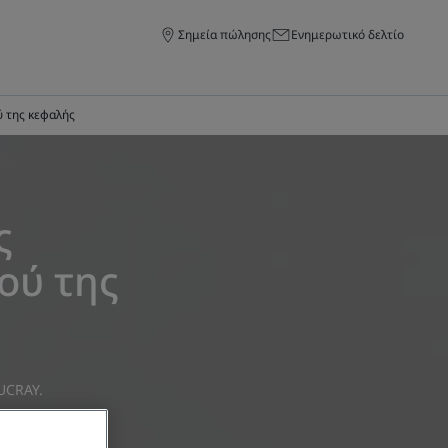
Σημεία πώλησης
Ενημερωτικό δελτίο
ύ της κεφαλής
ς
ού της
DUCRAY
.