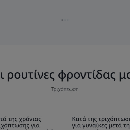
ιχόπτωση
Go
Go
Go
to
to
to
page
page
page
1
2
3
ι ρουτίνες φροντίδας μ
Τριχόπτωση
ακαλύψτε
Ανακαλύψτε
τά της χρόνιας
Κατά της τριχόπτωσ
τά
Κατά
ιχόπτωσης για
για γυναίκες μετά τη
ς
της