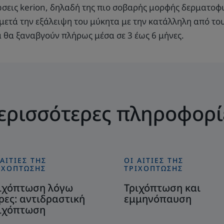
σεις kerion, δηλαδή της πιο σοβαρής μορφής δερματοφυ
μετά την εξάλειψη του μύκητα με την κατάλληλη από το
 θα ξαναβγούν πλήρως μέσα σε 3 έως 6 μήνες.
ερισσότερες πληροφορί
 ΑΙΤΊΕΣ ΤΗΣ
ΟΙ ΑΙΤΊΕΣ ΤΗΣ
ακαλύψτε
Ανακαλύψτε
ΙΧΌΠΤΩΣΗΣ
ΤΡΙΧΌΠΤΩΣΗΣ
ιχόπτωση
Τριχόπτωση
ιχόπτωση λόγω
Τριχόπτωση και
γω
και
ρες: αντιδραστική
εμμηνόπαυση
ες:
εμμηνόπαυση
ιχόπτωση
ιδραστική