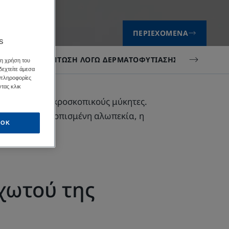
ΠΕΡΙΕΧΌΜΕΝΑ
s
ΤΕ ΤΗΝ ΤΡΙΧΌΠΤΩΣΗ ΛΌΓΩ ΔΕΡΜΑΤΟΦΥΤΊΑΣΗΣ;
τη χρήση του
δεχτείτε άμεσα
 πληροφορίες
τας κλικ
λείται από μικροσκοπικούς μύκητες.
νη για την εντοπισμένη αλωπεκία, η
OK
χωτού της