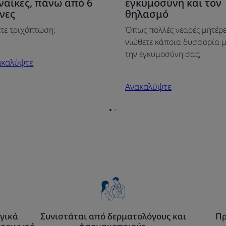
ναίκες, πάνω από 6
εγκυμοσύνη και τον
όνιας
τριχόπτωσης
νες
θηλασμό
ιχόπτωσης
για
τε τριχόπτωση;
Όπως πολλές νεαρές μητέρε
γυναίκες
νιώθετε κάποια δυσφορία 
αίκες,
μετά
την εγκυμοσύνη σας;
νω
την
ακαλύψτε
ό
εγκυμοσύνη
Ανακαλύψτε
και
νες
τον
θηλασμό
Go
Go
to
to
page
page
1
2
γικά
Συνιστάται από δερματολόγους και
Πρ