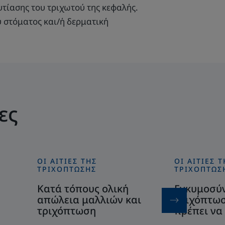
τίασης του τριχωτού της κεφαλής.
υ στόματος και/ή δερματική
ες
ΟΙ ΑΙΤΊΕΣ ΤΗΣ
ΟΙ ΑΙΤΊΕΣ Τ
Ανακαλύψτε
Ανακαλύψτε
ΤΡΙΧΌΠΤΩΣΗΣ
ΤΡΙΧΌΠΤΩΣ
Κατά
Εγκυμοσύνη
Κατά τόπους ολική
Εγκυμοσύν
τόπους
και
απώλεια μαλλιών και
τριχόπτωσ
ολική
τριχόπτωση:
τριχόπτωση
πρέπει να
απώλεια
όλα