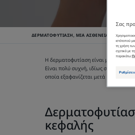
Σας προ
ΔΕΡΜΑΤΟΦΥΤΊΑΣΗ, ΜΙΑ ΑΣΘΈΝΕΙΑ ΤΟΥ ΤΡΙΧΩ
Χρησιμοποιού
ιστότοπού μα
τη χρήση των
σχετικά με τ
παρακάτω:
Π
Η δερματοφυτίαση είναι μια λοίμωξη
Είναι πολύ συχνή, ιδίως στα παιδιά.
Ρυθμίσει
οποία εξαφανίζεται μετά από κατάλλ
Δερματοφυτίαση
κεφαλής