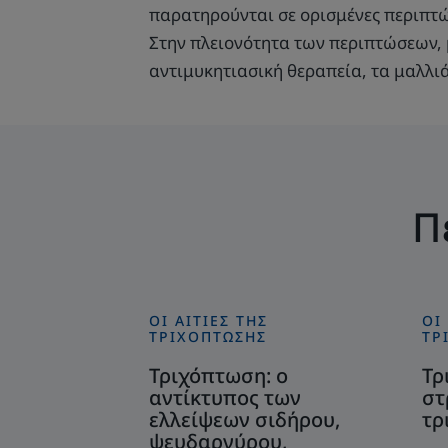
παρατηρούνται σε ορισμένες περιπτώ
Στην πλειονότητα των περιπτώσεων, 
αντιμυκητιασική θεραπεία, τα μαλλιά
Π
ΟΙ ΑΙΤΊΕΣ ΤΗΣ
ΟΙ
Ανακαλύψτε
Αν
ΤΡΙΧΌΠΤΩΣΗΣ
ΤΡ
Τριχόπτωση:
Τρ
Τριχόπτωση: ο
Τρ
ο
λό
αντίκτυπος των
στ
αντίκτυπος
στρ
ελλείψεων σιδήρου,
τρ
των
αντ
ψευδαργύρου,