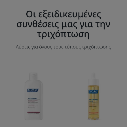
Οι εξειδικευμένες
συνθέσεις μας για την
τριχόπτωση
Λύσεις για όλους τους τύπους τριχόπτωσης
Σαμπουάν
Λοσιόν
κατά
αγωγής
της
κατά
τριχόπτωσης
της
και
τριχόπτωσης
της
αραίωσης