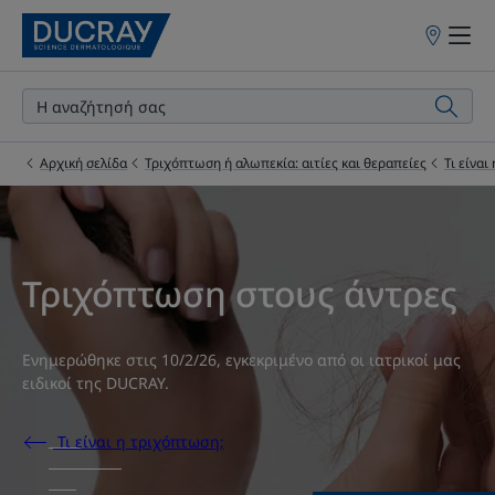
Σημεία
πώλησης
Αρχική σελίδα
Τριχόπτωση ή αλωπεκία: αιτίες και θεραπείες
Τι είναι
Τριχόπτωση στους άντρες
Ενημερώθηκε στις
10/2/26
, εγκεκριμένο από
οι ιατρικοί μας
ειδικοί της DUCRAY
.
Τι είναι η τριχόπτωση;