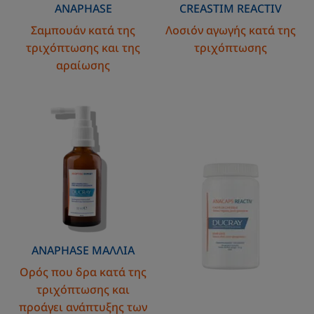
ANAPHASE
CREASTIM
REACTIV
Σαμπουάν κατά της
Λοσιόν αγωγής κατά της
τριχόπτωσης και της
τριχόπτωσης
αραίωσης
Ορός
Συμπλήρωμα
που
διατροφής
δρα
κατά
της
τριχόπτωσης
και
προάγει
ανάπτυξης
ANAPHASE
ΜΑΛΛΙΆ
των
Ορός που δρα κατά της
μαλλιών
τριχόπτωσης και
προάγει ανάπτυξης των