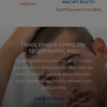
ANACAPS
REACTIV
μαλλιών
Συμπλήρωμα διατροφής
Κάνετε
το
τεστ
Ποιος είναι ο τύπος της
σας
τριχόπτωσής σας;
Προσδιορίστε τον τύπο της τριχόπτωσής
σας, μέσω του διαγνωστικού μας τεστ, και
ανακαλύψτε τη ρουτίνα φροντίδας που
είναι προσαρμοσμένη στις ανάγκες των
μαλλιών σας
Κάνετε το τεστ σας