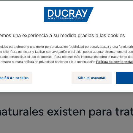
TAR LA DERMATITIS SEBORREICA?
NATURALIDAD 
emos una experiencia a su medida gracias a las cookies
s o los dermocosméticos tardan en hacer efecto, o cuando 
okies para ofrecerle una mejor personalización (publicidad personalizada...) y una funcional
tro sitio. Para continuar y facilitar su navegación en el sitio, puede aceptar directamente el u
se encuentran desorientadas y buscan alternativas para trat
 puede personalizar el uso de cookies. Para obtener más información sobre el tratamiento de
onsulte nuestra política de privacidad haciendo clic a continuación:
Política de confidencia
naturales existen.
ación de cookies
Sólo lo esencial
turales existen para trat