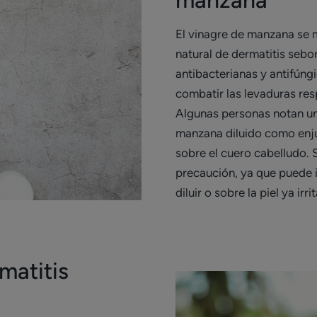
manzana
El vinagre de manzana se
natural de dermatitis sebo
antibacterianas y antifúngi
combatir las levaduras re
Algunas personas notan un
manzana diluido como enju
sobre el cuero cabelludo. 
precaución, ya que puede irr
diluir o sobre la piel ya irri
matitis