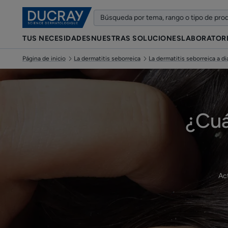
TUS NECESIDADES
NUESTRAS SOLUCIONES
LABORATOR
Página de inicio
La dermatitis seborreica
La dermatitis seborreica a di
¿Cuá
Ac