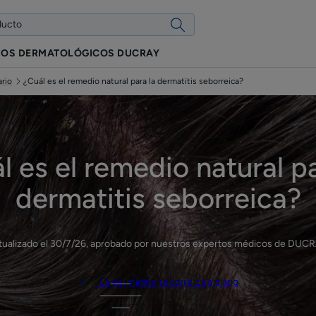
IOS DERMATOLÓGICOS DUCRAY
ario
¿Cuál es el remedio natural para la dermatitis seborreica?
l es el remedio natural pa
dermatitis seborreica?
tualizado el
30/7/26
, aprobado por
nuestros expertos médicos de DUC
La dermatitis seborreica a diario